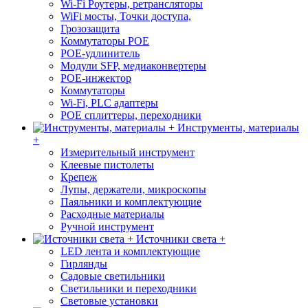
Wi-Fi Роутеры, ретрансляторы
WiFi мосты, Точки доступа,
Грозозащита
Коммутаторы POE
POE-удлинитель
Модули SFP, медиаконвертеры
POE-инжектор
Коммутаторы
Wi-Fi, PLC адаптеры
POE сплиттеры, переходники
Инструменты, материалы
+
Измерительный инструмент
Клеевые пистолеты
Крепеж
Лупы, держатели, микроскопы
Паяльники и комплектующие
Расходные материалы
Ручной инструмент
Источники света +
LED лента и комплектующие
Гирлянды
Садовые светильники
Светильники и переходники
Световые установки