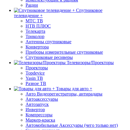
Рации
Спутниковое
телевидение +
МТС ТВ
НТВ ПЛЮС
Телекарта
Триколор
Антенны спутниковые
Конвертора
Приборы измерительные спутниковые
Спутниковые ресиверы
Телевизоры/Проекторы
Проекторы
Topdevice
Yasin ТВ
Разное ТВ
Товары для авто +
Авто Видеорегистраторы, антирадары
Автоаксессуары
Автозапуск
Инвертор
Компрессоры
Маркер-краска
Автомобильные Аксессуары (чего только нет)