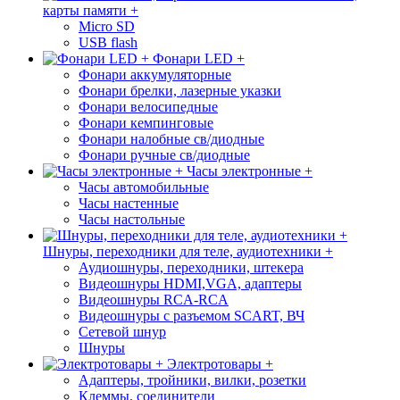
карты памяти +
Micro SD
USB flash
Фонари LED +
Фонари аккумуляторные
Фонари брелки, лазерные указки
Фонари велосипедные
Фонари кемпинговые
Фонари налобные св/диодные
Фонари ручные св/диодные
Часы электронные +
Часы автомобильные
Часы настенные
Часы настольные
Шнуры, переходники для теле, аудиотехники +
Аудиошнуры, переходники, штекера
Видеошнуры HDMI,VGA, адаптеры
Видеошнуры RCA-RCA
Видеошнуры с разъемом SCART, ВЧ
Сетевой шнур
Шнуры
Электротовары +
Адаптеры, тройники, вилки, розетки
Клеммы, соединители