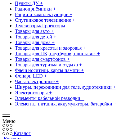
Пульты ДУ +
Радиоприёмники +
Рации и комплектующие +
Спутниковое телевидение +
Телевизоры/Проекторы
Товары для авто +
Товары для детей +
Товары для дома +
Товары для красоты и здоровья +
Товары для ПК, ноутбуков, приставок +
Товары для смартфонов +
Товары для туризма и отдыха +
Флеш носители, карты памяти +
Фонари LED +
Часы электронные +
Шнуры, переходники для теле, аудиотехники +
Электротовары +
Элементы кабельной разводки +
Элементы питания, аккумуляторы, батарейки +
Меню
Каталог
Корзина