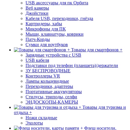
USB аксессуары для пк Орбита
Веб камеры
Джойстики
Кабеля USB, переходники, гнёзда
Картридеры, хабы
Микрофоны для ПК
Мыши, клавиатуры, коврики
Патч-Корды
Сумки для ноутбуков
Товары для смартфонов +
Зарядные устройства с USB
USB кабеля
Подставки под телефон (планшета)/держатели
ЗУ БЕСПРОВОДНЫЕ
Контроллеры VR
Лампы кольцевидные
Переходники, адаптеры
Портативные аккумуляторы
Стилусы, триподы, селфи
ЭНДОСКОПЫ-КАМЕРЫ
Товары для туризма и
отдыха +
Ножи складные
Эхолоты
Флеш носители,