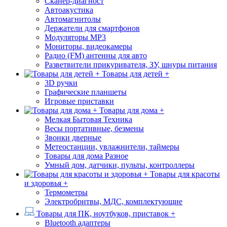
Сканер-диагност
Автоакустика
Автомагнитолы
Держатели для смартфонов
Модуляторы МР3
Мониторы, видеокамеры
Радио (FM) антенны для авто
Разветвители прикуривателя, ЗУ, шнуры питания
Товары для детей +
3D ручки
Графические планшеты
Игровые приставки
Товары для дома +
Мелкая Бытовая Техника
Весы портативные, безмены
Звонки дверные
Метеостанции, увлажнители, таймеры
Товары для дома Разное
Умный дом, датчики, пульты, контроллеры
Товары для красоты
и здоровья +
Термометры
Электробритвы, МДС, комплектующие
Товары для ПК, ноутбуков, приставок +
Bluetooth адаптеры