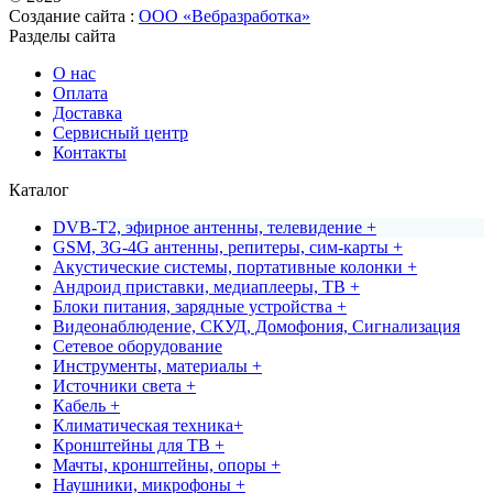
Создание сайта :
ООО «Вебразработка»
Разделы сайта
О нас
Оплата
Доставка
Сервисный центр
Контакты
Каталог
DVB-T2, эфирное антенны, телевидение +
GSM, 3G-4G антенны, репитеры, сим-карты +
Акустические системы, портативные колонки +
Андроид приставки, медиаплееры, ТВ +
Блоки питания, зарядные устройства +
Видеонаблюдение, СКУД, Домофония, Сигнализация
Сетевое оборудование
Инструменты, материалы +
Источники света +
Кабель +
Климатическая техника+
Кронштейны для ТВ +
Мачты, кронштейны, опоры +
Наушники, микрофоны +