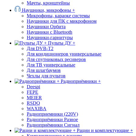
Мачты, кронштейны
Наушники, микрофоны +
Микрофоны, караоке системы
Наушники для ПК с микрофоном
Наушники Орбита
Наушники с Bluetooth
Наушники-гарнитуры
Пульты ДУ +
Для DVB-T2
Для кондиционеров универсальные
Для спутниковых ресиверов
Для ТВ универсальные
Для шлагбаумов
Чехлы для пультов
Радиоприёмники +
Deespi
FEPE
MEIER
RSDQ
WAXIBA
Радиоприемники (220V)
Радиоприёмники Разное
Радиоприёмники Сигнал
Рации и комплектующие +
Комплектующие к рациям