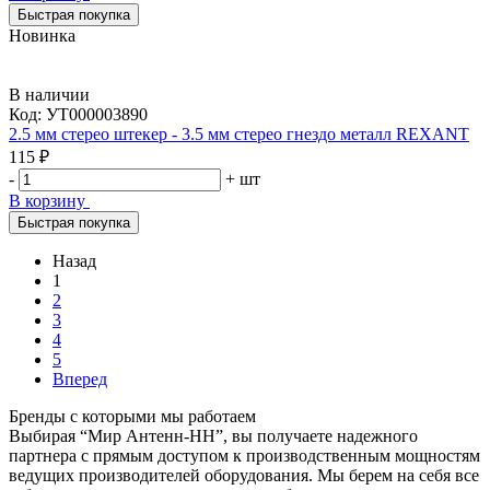
Быстрая покупка
Новинка
В наличии
Код:
УТ000003890
2.5 мм стерео штекер - 3.5 мм стерео гнездо металл REXANT
115 ₽
-
+
шт
В корзину
Быстрая покупка
Назад
1
2
3
4
5
Вперед
Бренды с которыми мы работаем
Выбирая “Мир Антенн-НН”, вы получаете надежного
партнера с прямым доступом к производственным мощностям
ведущих производителей оборудования. Мы берем на себя все