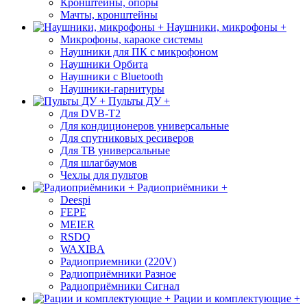
Кронштейны, опоры
Мачты, кронштейны
Наушники, микрофоны +
Микрофоны, караоке системы
Наушники для ПК с микрофоном
Наушники Орбита
Наушники с Bluetooth
Наушники-гарнитуры
Пульты ДУ +
Для DVB-T2
Для кондиционеров универсальные
Для спутниковых ресиверов
Для ТВ универсальные
Для шлагбаумов
Чехлы для пультов
Радиоприёмники +
Deespi
FEPE
MEIER
RSDQ
WAXIBA
Радиоприемники (220V)
Радиоприёмники Разное
Радиоприёмники Сигнал
Рации и комплектующие +