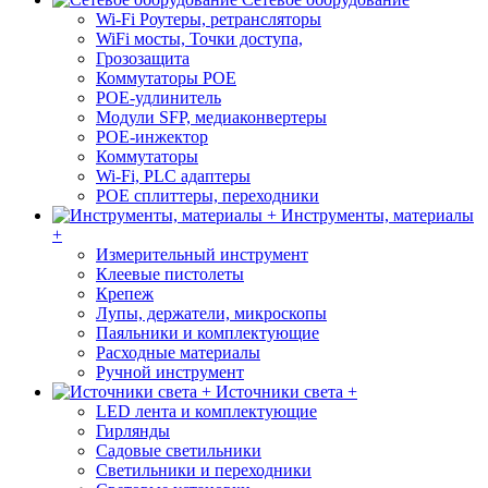
Wi-Fi Роутеры, ретрансляторы
WiFi мосты, Точки доступа,
Грозозащита
Коммутаторы POE
POE-удлинитель
Модули SFP, медиаконвертеры
POE-инжектор
Коммутаторы
Wi-Fi, PLC адаптеры
POE сплиттеры, переходники
Инструменты, материалы
+
Измерительный инструмент
Клеевые пистолеты
Крепеж
Лупы, держатели, микроскопы
Паяльники и комплектующие
Расходные материалы
Ручной инструмент
Источники света +
LED лента и комплектующие
Гирлянды
Садовые светильники
Светильники и переходники