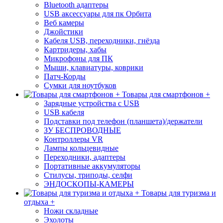
Bluetooth адаптеры
USB аксессуары для пк Орбита
Веб камеры
Джойстики
Кабеля USB, переходники, гнёзда
Картридеры, хабы
Микрофоны для ПК
Мыши, клавиатуры, коврики
Патч-Корды
Сумки для ноутбуков
Товары для смартфонов +
Зарядные устройства с USB
USB кабеля
Подставки под телефон (планшета)/держатели
ЗУ БЕСПРОВОДНЫЕ
Контроллеры VR
Лампы кольцевидные
Переходники, адаптеры
Портативные аккумуляторы
Стилусы, триподы, селфи
ЭНДОСКОПЫ-КАМЕРЫ
Товары для туризма и
отдыха +
Ножи складные
Эхолоты