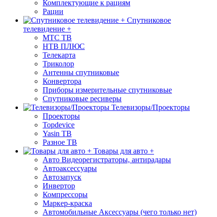
Комплектующие к рациям
Рации
Спутниковое
телевидение +
МТС ТВ
НТВ ПЛЮС
Телекарта
Триколор
Антенны спутниковые
Конвертора
Приборы измерительные спутниковые
Спутниковые ресиверы
Телевизоры/Проекторы
Проекторы
Topdevice
Yasin ТВ
Разное ТВ
Товары для авто +
Авто Видеорегистраторы, антирадары
Автоаксессуары
Автозапуск
Инвертор
Компрессоры
Маркер-краска
Автомобильные Аксессуары (чего только нет)