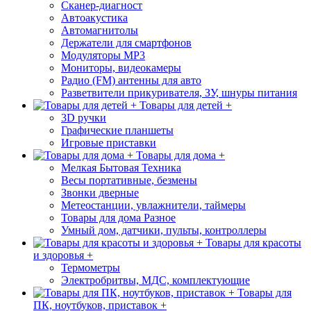
Сканер-диагност
Автоакустика
Автомагнитолы
Держатели для смартфонов
Модуляторы МР3
Мониторы, видеокамеры
Радио (FM) антенны для авто
Разветвители прикуривателя, ЗУ, шнуры питания
Товары для детей +
3D ручки
Графические планшеты
Игровые приставки
Товары для дома +
Мелкая Бытовая Техника
Весы портативные, безмены
Звонки дверные
Метеостанции, увлажнители, таймеры
Товары для дома Разное
Умный дом, датчики, пульты, контроллеры
Товары для красоты
и здоровья +
Термометры
Электробритвы, МДС, комплектующие
Товары для
ПК, ноутбуков, приставок +