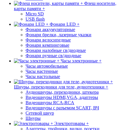
Флеш носители,
карты памяти +
Micro SD
USB flash
Фонари LED +
Фонари аккумуляторные
Фонари брелки, лазерные указки
Фонари велосипедные
Фонари кемпинговые
Фонари налобные св/диодные
Фонари ручные св/диодные
Часы электронные +
Часы автомобильные
Часы настенные
Часы настольные
Шнуры, переходники для теле, аудиотехники +
Аудиошнуры, переходники, штекера
Видеошнуры HDMI,VGA, адаптеры
Видеошнуры RCA-RCA
Видеошнуры с разъемом SCART, ВЧ
Сетевой шнур
Шнуры
Электротовары +
Адаптеры, тройники, вилки, розетки