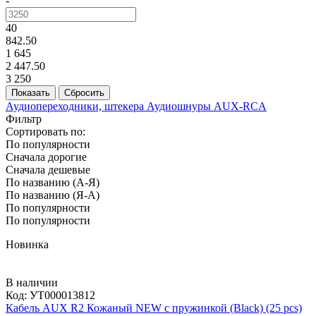
-
40
842.50
1 645
2 447.50
3 250
Аудиопереходники, штекера
Аудиошнуры AUX-RCA
Фильтр
Сортировать по:
По популярности
Сначала дорогие
Сначала дешевые
По названию (А-Я)
По названию (Я-А)
По популярности
По популярности
Новинка
В наличии
Код:
УТ000013812
Кабель AUX R2 Кожаный NEW с пружинкой (Black) (25 pcs)