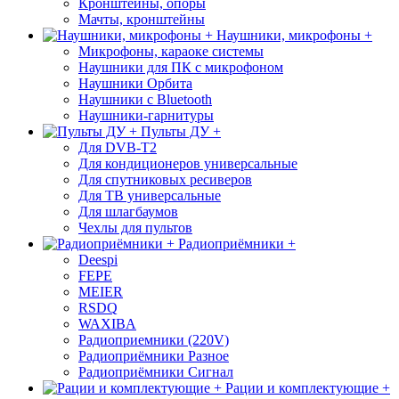
Кронштейны, опоры
Мачты, кронштейны
Наушники, микрофоны +
Микрофоны, караоке системы
Наушники для ПК с микрофоном
Наушники Орбита
Наушники с Bluetooth
Наушники-гарнитуры
Пульты ДУ +
Для DVB-T2
Для кондиционеров универсальные
Для спутниковых ресиверов
Для ТВ универсальные
Для шлагбаумов
Чехлы для пультов
Радиоприёмники +
Deespi
FEPE
MEIER
RSDQ
WAXIBA
Радиоприемники (220V)
Радиоприёмники Разное
Радиоприёмники Сигнал
Рации и комплектующие +