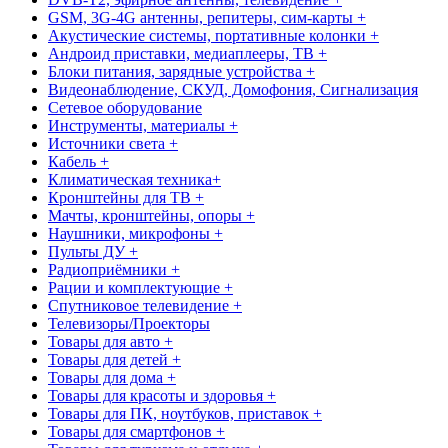
GSM, 3G-4G антенны, репитеры, сим-карты +
Акустические системы, портативные колонки +
Андроид приставки, медиаплееры, ТВ +
Блоки питания, зарядные устройства +
Видеонаблюдение, СКУД, Домофония, Сигнализация
Сетевое оборудование
Инструменты, материалы +
Источники света +
Кабель +
Климатическая техника+
Кронштейны для ТВ +
Мачты, кронштейны, опоры +
Наушники, микрофоны +
Пульты ДУ +
Радиоприёмники +
Рации и комплектующие +
Спутниковое телевидение +
Телевизоры/Проекторы
Товары для авто +
Товары для детей +
Товары для дома +
Товары для красоты и здоровья +
Товары для ПК, ноутбуков, приставок +
Товары для смартфонов +