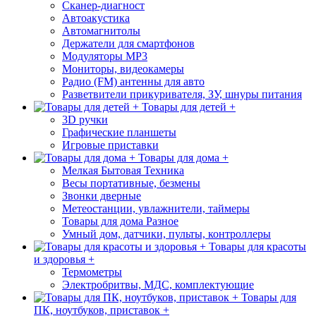
Сканер-диагност
Автоакустика
Автомагнитолы
Держатели для смартфонов
Модуляторы МР3
Мониторы, видеокамеры
Радио (FM) антенны для авто
Разветвители прикуривателя, ЗУ, шнуры питания
Товары для детей +
3D ручки
Графические планшеты
Игровые приставки
Товары для дома +
Мелкая Бытовая Техника
Весы портативные, безмены
Звонки дверные
Метеостанции, увлажнители, таймеры
Товары для дома Разное
Умный дом, датчики, пульты, контроллеры
Товары для красоты
и здоровья +
Термометры
Электробритвы, МДС, комплектующие
Товары для
ПК, ноутбуков, приставок +