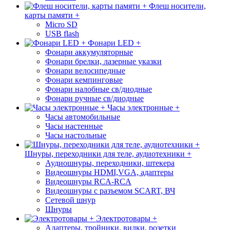
Флеш носители,
карты памяти +
Micro SD
USB flash
Фонари LED +
Фонари аккумуляторные
Фонари брелки, лазерные указки
Фонари велосипедные
Фонари кемпинговые
Фонари налобные св/диодные
Фонари ручные св/диодные
Часы электронные +
Часы автомобильные
Часы настенные
Часы настольные
Шнуры, переходники для теле, аудиотехники +
Аудиошнуры, переходники, штекера
Видеошнуры HDMI,VGA, адаптеры
Видеошнуры RCA-RCA
Видеошнуры с разъемом SCART, ВЧ
Сетевой шнур
Шнуры
Электротовары +
Адаптеры, тройники, вилки, розетки