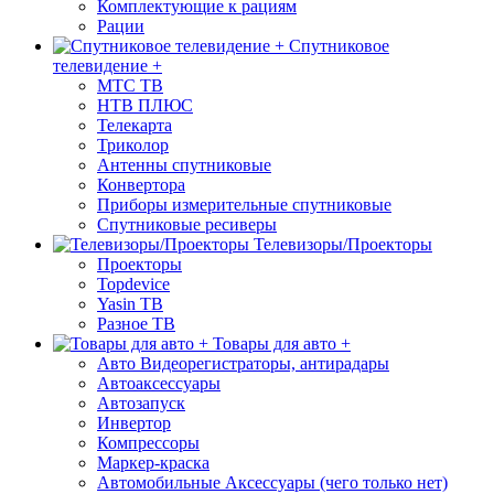
Комплектующие к рациям
Рации
Спутниковое
телевидение +
МТС ТВ
НТВ ПЛЮС
Телекарта
Триколор
Антенны спутниковые
Конвертора
Приборы измерительные спутниковые
Спутниковые ресиверы
Телевизоры/Проекторы
Проекторы
Topdevice
Yasin ТВ
Разное ТВ
Товары для авто +
Авто Видеорегистраторы, антирадары
Автоаксессуары
Автозапуск
Инвертор
Компрессоры
Маркер-краска
Автомобильные Аксессуары (чего только нет)