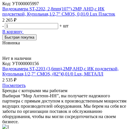
Код:
УТ000005997
Видеокамера ST-2202, 2,8mm(107°),2MP, AHD,с ИК
подсветкой, Купольная,1/2,7" CMOS, 0,01/0 Lux Пластик
2 265 ₽
-
+
шт
В корзину
Быстрая покупка
Новинка
Нет в наличии
Код:
УТ000000156
Видеокамера ST-2203 (3,6mm),2MP,AHD,с ИК подсветкой,
Купольная,1/2,7" CMOS, (82°)0,01/0 Lux, МЕТАЛЛ
2 535 ₽
Посмотреть
Бренды с которыми мы работаем
Выбирая “Мир Антенн-НН”, вы получаете надежного
партнера с прямым доступом к производственным мощностям
ведущих производителей оборудования. Мы берем на себя все
заботы по организации поставок и обслуживанию
оборудования, чтобы вы могли сосредоточиться на своем
бизнесе.