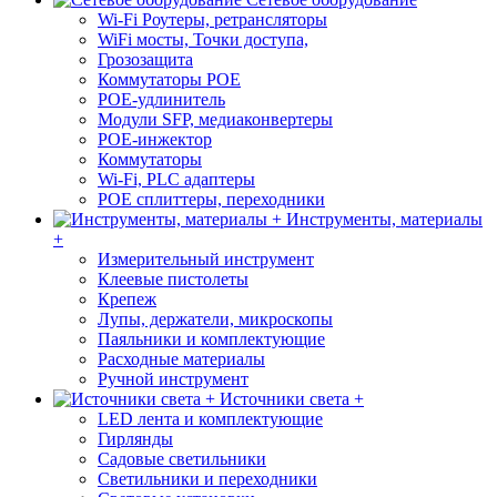
Wi-Fi Роутеры, ретрансляторы
WiFi мосты, Точки доступа,
Грозозащита
Коммутаторы POE
POE-удлинитель
Модули SFP, медиаконвертеры
POE-инжектор
Коммутаторы
Wi-Fi, PLC адаптеры
POE сплиттеры, переходники
Инструменты, материалы
+
Измерительный инструмент
Клеевые пистолеты
Крепеж
Лупы, держатели, микроскопы
Паяльники и комплектующие
Расходные материалы
Ручной инструмент
Источники света +
LED лента и комплектующие
Гирлянды
Садовые светильники
Светильники и переходники