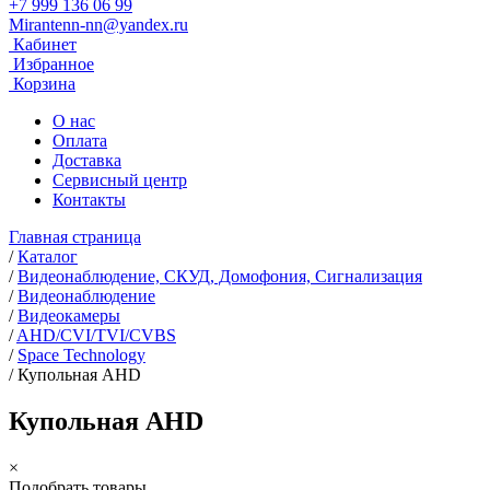
+7 999 136 06 99
Mirantenn-nn@yandex.ru
Кабинет
Избранное
Корзина
О нас
Оплата
Доставка
Сервисный центр
Контакты
Главная страница
/
Каталог
/
Видеонаблюдение, СКУД, Домофония, Сигнализация
/
Видеонаблюдение
/
Видеокамеры
/
AHD/CVI/TVI/CVBS
/
Space Technology
/
Купольная AHD
Купольная AHD
×
Подобрать товары