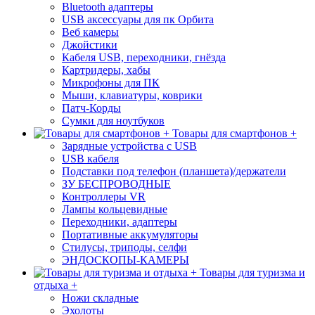
Bluetooth адаптеры
USB аксессуары для пк Орбита
Веб камеры
Джойстики
Кабеля USB, переходники, гнёзда
Картридеры, хабы
Микрофоны для ПК
Мыши, клавиатуры, коврики
Патч-Корды
Сумки для ноутбуков
Товары для смартфонов +
Зарядные устройства с USB
USB кабеля
Подставки под телефон (планшета)/держатели
ЗУ БЕСПРОВОДНЫЕ
Контроллеры VR
Лампы кольцевидные
Переходники, адаптеры
Портативные аккумуляторы
Стилусы, триподы, селфи
ЭНДОСКОПЫ-КАМЕРЫ
Товары для туризма и
отдыха +
Ножи складные
Эхолоты