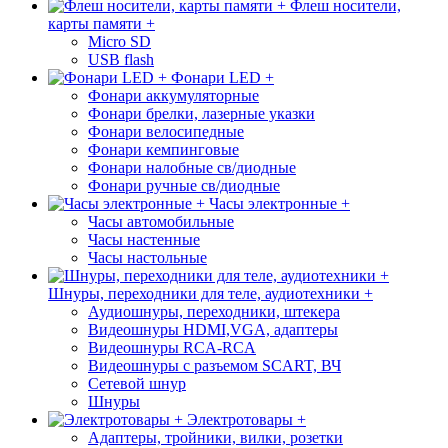
Флеш носители,
карты памяти +
Micro SD
USB flash
Фонари LED +
Фонари аккумуляторные
Фонари брелки, лазерные указки
Фонари велосипедные
Фонари кемпинговые
Фонари налобные св/диодные
Фонари ручные св/диодные
Часы электронные +
Часы автомобильные
Часы настенные
Часы настольные
Шнуры, переходники для теле, аудиотехники +
Аудиошнуры, переходники, штекера
Видеошнуры HDMI,VGA, адаптеры
Видеошнуры RCA-RCA
Видеошнуры с разъемом SCART, ВЧ
Сетевой шнур
Шнуры
Электротовары +
Адаптеры, тройники, вилки, розетки