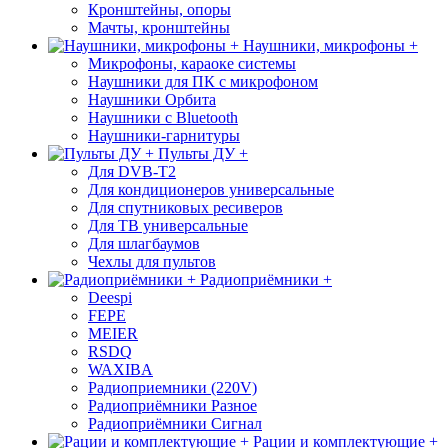
Кронштейны, опоры
Мачты, кронштейны
Наушники, микрофоны +
Микрофоны, караоке системы
Наушники для ПК с микрофоном
Наушники Орбита
Наушники с Bluetooth
Наушники-гарнитуры
Пульты ДУ +
Для DVB-T2
Для кондиционеров универсальные
Для спутниковых ресиверов
Для ТВ универсальные
Для шлагбаумов
Чехлы для пультов
Радиоприёмники +
Deespi
FEPE
MEIER
RSDQ
WAXIBA
Радиоприемники (220V)
Радиоприёмники Разное
Радиоприёмники Сигнал
Рации и комплектующие +