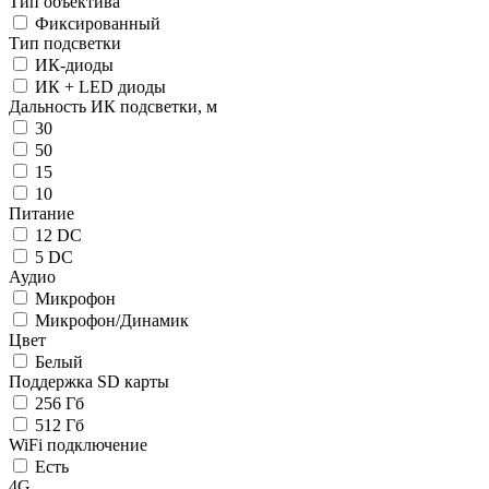
Тип объектива
Фиксированный
Тип подсветки
ИК-диоды
ИК + LED диоды
Дальность ИК подсветки, м
30
50
15
10
Питание
12 DC
5 DC
Аудио
Микрофон
Микрофон/Динамик
Цвет
Белый
Поддержка SD карты
256 Гб
512 Гб
WiFi подключение
Есть
4G