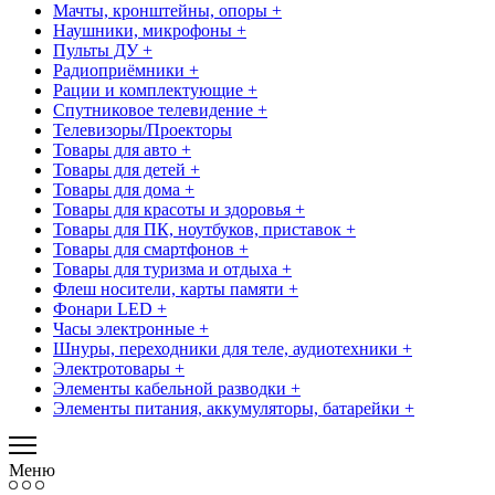
Мачты, кронштейны, опоры +
Наушники, микрофоны +
Пульты ДУ +
Радиоприёмники +
Рации и комплектующие +
Спутниковое телевидение +
Телевизоры/Проекторы
Товары для авто +
Товары для детей +
Товары для дома +
Товары для красоты и здоровья +
Товары для ПК, ноутбуков, приставок +
Товары для смартфонов +
Товары для туризма и отдыха +
Флеш носители, карты памяти +
Фонари LED +
Часы электронные +
Шнуры, переходники для теле, аудиотехники +
Электротовары +
Элементы кабельной разводки +
Элементы питания, аккумуляторы, батарейки +
Меню