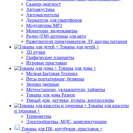
Сканер-диагност
Автоакустика
Автомагнитолы
Держатели для смартфонов
Модуляторы МР3
Мониторы, видеокамеры
Радио (FM) антенны для авто
Разветвители прикуривателя, ЗУ, шнуры питания
Товары для детей +
3D ручки
Графические планшеты
Игровые приставки
Товары для дома +
Мелкая Бытовая Техника
Весы портативные, безмены
Звонки дверные
Метеостанции, увлажнители, таймеры
Товары для дома Разное
Умный дом, датчики, пульты, контроллеры
Товары для красоты
и здоровья +
Термометры
Электробритвы, МДС, комплектующие
Товары для ПК, ноутбуков, приставок +