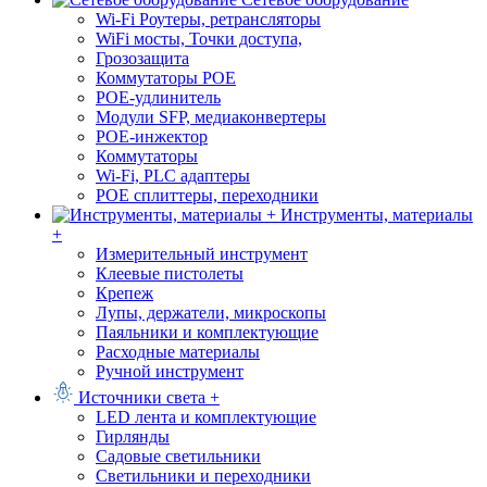
Wi-Fi Роутеры, ретрансляторы
WiFi мосты, Точки доступа,
Грозозащита
Коммутаторы POE
POE-удлинитель
Модули SFP, медиаконвертеры
POE-инжектор
Коммутаторы
Wi-Fi, PLC адаптеры
POE сплиттеры, переходники
Инструменты, материалы
+
Измерительный инструмент
Клеевые пистолеты
Крепеж
Лупы, держатели, микроскопы
Паяльники и комплектующие
Расходные материалы
Ручной инструмент
Источники света +
LED лента и комплектующие
Гирлянды
Садовые светильники
Светильники и переходники