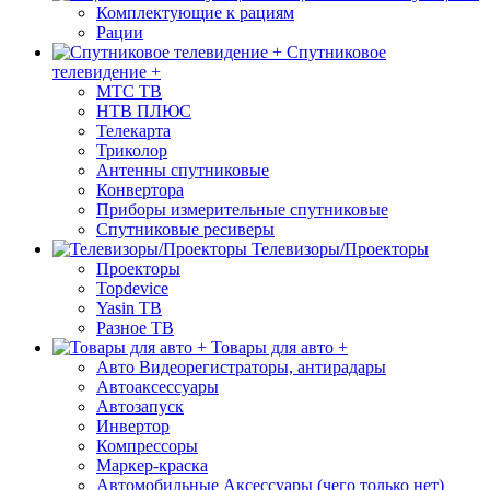
Комплектующие к рациям
Рации
Спутниковое
телевидение +
МТС ТВ
НТВ ПЛЮС
Телекарта
Триколор
Антенны спутниковые
Конвертора
Приборы измерительные спутниковые
Спутниковые ресиверы
Телевизоры/Проекторы
Проекторы
Topdevice
Yasin ТВ
Разное ТВ
Товары для авто +
Авто Видеорегистраторы, антирадары
Автоаксессуары
Автозапуск
Инвертор
Компрессоры
Маркер-краска
Автомобильные Аксессуары (чего только нет)