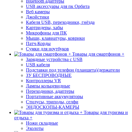
Bluetooth адаптеры
USB аксессуары для пк Орбита
Веб камеры
Джойстики
Кабеля USB, переходники, гнёзда
Картридеры, хабы
Микрофоны для ПК
Мыши, клавиатуры, коврики
Патч-Корды
Сумки для ноутбуков
Товары для смартфонов +
Зарядные устройства с USB
USB кабеля
Подставки под телефон (планшета)/держатели
ЗУ БЕСПРОВОДНЫЕ
Контроллеры VR
Лампы кольцевидные
Переходники, адаптеры
Портативные аккумуляторы
Стилусы, триподы, селфи
ЭНДОСКОПЫ-КАМЕРЫ
Товары для туризма и
отдыха +
Ножи складные
Эхолоты