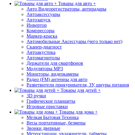
Товары для авто +
Авто Видеорегистраторы, антирадары
Автоаксессуары
Автозапуск
Инвертор
Компрессоры
Маркер-краска
Автомобильные Аксессуары (чего только нет)
Сканер-диагност
Автоакустика
Автомагнитолы
Держатели для смартфонов
Модуляторы МР3
Мониторы, видеокамеры
Радио (FM) антенны для авто
Разветвители прикуривателя, ЗУ, шнуры питания
Товары для детей +
3D ручки
Графические планшеты
Игровые приставки
Товары для дома +
Мелкая Бытовая Техника
Весы портативные, безмены
Звонки дверные
Метеостанции, увлажнители, таймеры