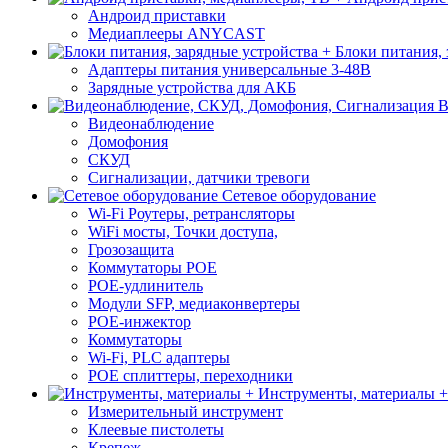
Андроид приставки
Медиаплееры ANYCAST
Блоки питания, 
Адаптеры питания универсальные 3-48В
Зарядные устройства для АКБ
В
Видеонаблюдение
Домофония
СКУД
Сигнализации, датчики тревоги
Сетевое оборудование
Wi-Fi Роутеры, ретрансляторы
WiFi мосты, Точки доступа,
Грозозащита
Коммутаторы POE
POE-удлинитель
Модули SFP, медиаконвертеры
POE-инжектор
Коммутаторы
Wi-Fi, PLC адаптеры
POE сплиттеры, переходники
Инструменты, материалы +
Измерительный инструмент
Клеевые пистолеты
Крепеж