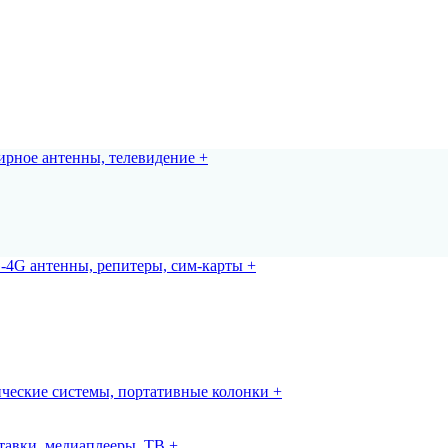
рное антенны, телевидение +
-4G антенны, репитеры, сим-карты +
ческие системы, портативные колонки +
авки, медиаплееры, ТВ +