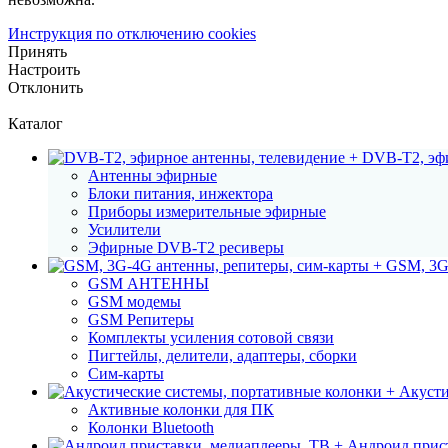
Инструкция по отключению cookies
Принять
Настроить
Отклонить
Каталог
DVB-T2, эфи
Антенны эфирные
Блоки питания, инжектора
Приборы измерительные эфирные
Усилители
Эфирные DVB-T2 ресиверы
GSM, 3G
GSM АНТЕННЫ
GSM модемы
GSM Репитеры
Комплекты усиления сотовой связи
Пигтейлы, делители, адаптеры, сборки
Сим-карты
Акусти
Активные колонки для ПК
Колонки Bluetooth
Андроид прист