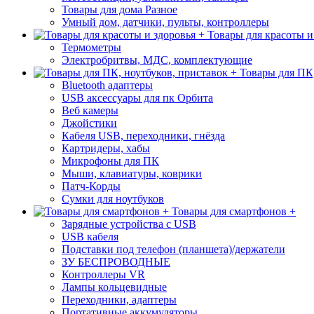
Товары для дома Разное
Умный дом, датчики, пульты, контроллеры
Товары для красоты и
Термометры
Электробритвы, МДС, комплектующие
Товары для ПК,
Bluetooth адаптеры
USB аксессуары для пк Орбита
Веб камеры
Джойстики
Кабеля USB, переходники, гнёзда
Картридеры, хабы
Микрофоны для ПК
Мыши, клавиатуры, коврики
Патч-Корды
Сумки для ноутбуков
Товары для смартфонов +
Зарядные устройства с USB
USB кабеля
Подставки под телефон (планшета)/держатели
ЗУ БЕСПРОВОДНЫЕ
Контроллеры VR
Лампы кольцевидные
Переходники, адаптеры
Портативные аккумуляторы