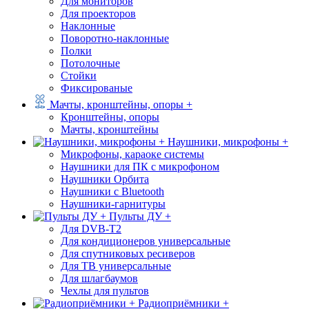
Для мониторов
Для проекторов
Наклонные
Поворотно-наклонные
Полки
Потолочные
Стойки
Фиксированые
Мачты, кронштейны, опоры +
Кронштейны, опоры
Мачты, кронштейны
Наушники, микрофоны +
Микрофоны, караоке системы
Наушники для ПК с микрофоном
Наушники Орбита
Наушники с Bluetooth
Наушники-гарнитуры
Пульты ДУ +
Для DVB-T2
Для кондиционеров универсальные
Для спутниковых ресиверов
Для ТВ универсальные
Для шлагбаумов
Чехлы для пультов
Радиоприёмники +