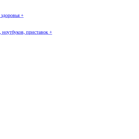
 здоровья +
 ноутбуков, приставок +