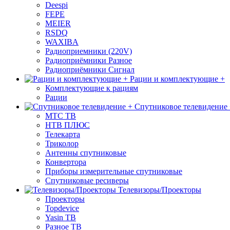
Deespi
FEPE
MEIER
RSDQ
WAXIBA
Радиоприемники (220V)
Радиоприёмники Разное
Радиоприёмники Сигнал
Рации и комплектующие +
Комплектующие к рациям
Рации
Спутниковое телевидение
МТС ТВ
НТВ ПЛЮС
Телекарта
Триколор
Антенны спутниковые
Конвертора
Приборы измерительные спутниковые
Спутниковые ресиверы
Телевизоры/Проекторы
Проекторы
Topdevice
Yasin ТВ
Разное ТВ