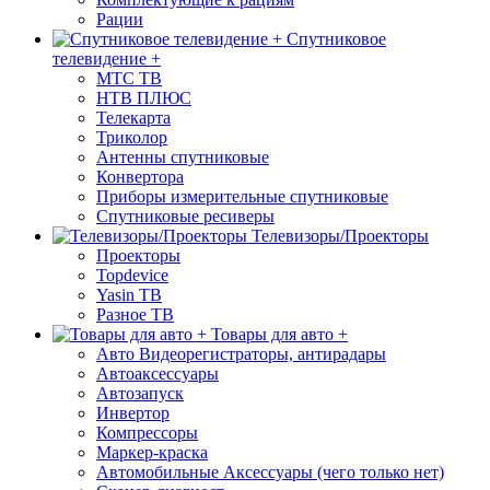
Рации
Спутниковое
телевидение +
МТС ТВ
НТВ ПЛЮС
Телекарта
Триколор
Антенны спутниковые
Конвертора
Приборы измерительные спутниковые
Спутниковые ресиверы
Телевизоры/Проекторы
Проекторы
Topdevice
Yasin ТВ
Разное ТВ
Товары для авто +
Авто Видеорегистраторы, антирадары
Автоаксессуары
Автозапуск
Инвертор
Компрессоры
Маркер-краска
Автомобильные Аксессуары (чего только нет)