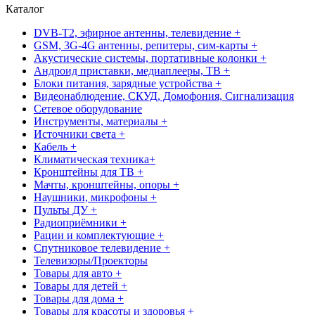
Каталог
DVB-T2, эфирное антенны, телевидение +
GSM, 3G-4G антенны, репитеры, сим-карты +
Акустические системы, портативные колонки +
Андроид приставки, медиаплееры, ТВ +
Блоки питания, зарядные устройства +
Видеонаблюдение, СКУД, Домофония, Сигнализация
Сетевое оборудование
Инструменты, материалы +
Источники света +
Кабель +
Климатическая техника+
Кронштейны для ТВ +
Мачты, кронштейны, опоры +
Наушники, микрофоны +
Пульты ДУ +
Радиоприёмники +
Рации и комплектующие +
Спутниковое телевидение +
Телевизоры/Проекторы
Товары для авто +
Товары для детей +
Товары для дома +
Товары для красоты и здоровья +