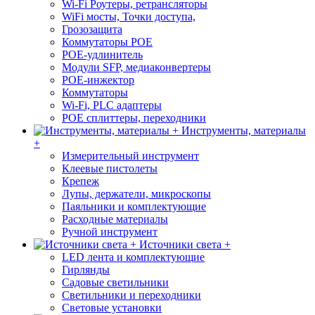
Wi-Fi Роутеры, ретрансляторы
WiFi мосты, Точки доступа,
Грозозащита
Коммутаторы POE
POE-удлинитель
Модули SFP, медиаконвертеры
POE-инжектор
Коммутаторы
Wi-Fi, PLC адаптеры
POE сплиттеры, переходники
Инструменты, материалы
+
Измерительный инструмент
Клеевые пистолеты
Крепеж
Лупы, держатели, микроскопы
Паяльники и комплектующие
Расходные материалы
Ручной инструмент
Источники света +
LED лента и комплектующие
Гирлянды
Садовые светильники
Светильники и переходники
Световые установки