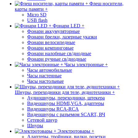
Флеш носители,
карты памяти +
Micro SD
USB flash
Фонари LED +
Фонари аккумуляторные
Фонари брелки, лазерные указки
Фонари велосипедные
Фонари кемпинговые
Фонари налобные св/диодные
Фонари ручные св/диодные
Часы электронные +
Часы автомобильные
Часы настенные
Часы настольные
Шнуры, переходники для теле, аудиотехники +
Аудиошнуры, переходники, штекера
Видеошнуры HDMI,VGA, адаптеры
Видеошнуры RCA-RCA
Видеошнуры с разъемом SCART, ВЧ
Сетевой шнур
Шнуры
Электротовары +
Адаптеры, тройники, вилки, розетки