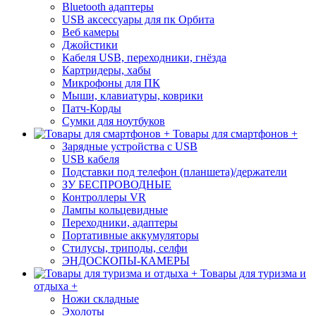
Bluetooth адаптеры
USB аксессуары для пк Орбита
Веб камеры
Джойстики
Кабеля USB, переходники, гнёзда
Картридеры, хабы
Микрофоны для ПК
Мыши, клавиатуры, коврики
Патч-Корды
Сумки для ноутбуков
Товары для смартфонов +
Зарядные устройства с USB
USB кабеля
Подставки под телефон (планшета)/держатели
ЗУ БЕСПРОВОДНЫЕ
Контроллеры VR
Лампы кольцевидные
Переходники, адаптеры
Портативные аккумуляторы
Стилусы, триподы, селфи
ЭНДОСКОПЫ-КАМЕРЫ
Товары для туризма и
отдыха +
Ножи складные
Эхолоты