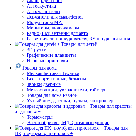
Сканер-диагност
Автоакустика
Автомагнитолы
Держатели для смартфонов
Модуляторы МР3
Мониторы, видеокамеры
Радио (FM) антенны для авто
Разветвители прикуривателя, ЗУ, шнуры питания
Товары для детей +
3D ручки
Графические планшеты
Игровые приставки
Товары для дома +
Мелкая Бытовая Техника
Весы портативные, безмены
Звонки дверные
Метеостанции, увлажнители, таймеры
Товары для дома Разное
Умный дом, датчики, пульты, контроллеры
Товары для красоты
и здоровья +
Термометры
Электробритвы, МДС, комплектующие
Товары для
ПК, ноутбуков, приставок +