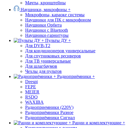
Мачты, кронштейны
Наушники, микрофоны +
Микрофоны, караоке системы
Наушники для ПК с микрофоном
Наушники Орбита
Наушники с Bluetooth
Наушники-гарнитуры
Пульты ДУ +
Для DVB-T2
Для кондиционеров универсальные
Для спутниковых ресиверов
Для ТВ универсальные
Для шлагбаумов
Чехлы для пультов
Радиоприёмники +
Deespi
FEPE
MEIER
RSDQ
WAXIBA
Радиоприемники (220V)
Радиоприёмники Разное
Радиоприёмники Сигнал
Рации и комплектующие +
Комплектующие к рациям