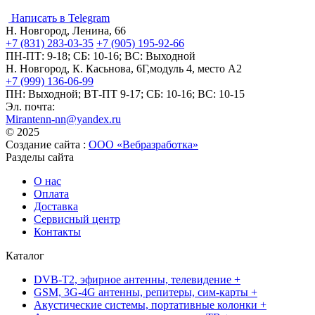
Написать в Telegram
Н. Новгород, Ленина, 66
+7 (831) 283-03-35
+7 (905) 195-92-66
ПН-ПТ: 9-18; СБ: 10-16; ВС: Выходной
Н. Новгород, К. Касьнова, 6Г,модуль 4, место А2
+7 (999) 136-06-99
ПН: Выходной; ВТ-ПТ 9-17; СБ: 10-16; ВС: 10-15
Эл. почта:
Mirantenn-nn@yandex.ru
© 2025
Создание сайта :
ООО «Вебразработка»
Разделы сайта
О нас
Оплата
Доставка
Сервисный центр
Контакты
Каталог
DVB-T2, эфирное антенны, телевидение +
GSM, 3G-4G антенны, репитеры, сим-карты +
Акустические системы, портативные колонки +