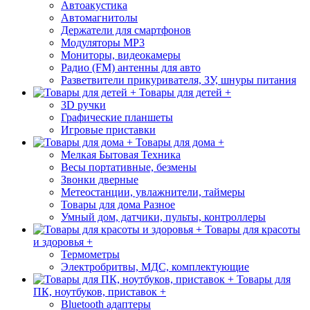
Автоакустика
Автомагнитолы
Держатели для смартфонов
Модуляторы МР3
Мониторы, видеокамеры
Радио (FM) антенны для авто
Разветвители прикуривателя, ЗУ, шнуры питания
Товары для детей +
3D ручки
Графические планшеты
Игровые приставки
Товары для дома +
Мелкая Бытовая Техника
Весы портативные, безмены
Звонки дверные
Метеостанции, увлажнители, таймеры
Товары для дома Разное
Умный дом, датчики, пульты, контроллеры
Товары для красоты
и здоровья +
Термометры
Электробритвы, МДС, комплектующие
Товары для
ПК, ноутбуков, приставок +
Bluetooth адаптеры