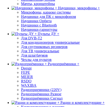
Мачты, кронштейны
Наушники, микрофоны +
Микрофоны, караоке системы
Наушники для ПК с микрофоном
Наушники Орбита
Наушники с Bluetooth
Наушники-гарнитуры
Пульты ДУ +
Для DVB-T2
Для кондиционеров универсальные
Для спутниковых ресиверов
Для ТВ универсальные
Для шлагбаумов
Чехлы для пультов
Радиоприёмники +
Deespi
FEPE
MEIER
RSDQ
WAXIBA
Радиоприемники (220V)
Радиоприёмники Разное
Радиоприёмники Сигнал
Рации и комплектующие +
Комплектующие к рациям