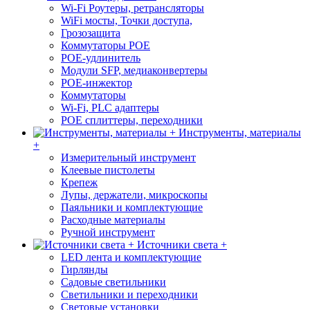
Wi-Fi Роутеры, ретрансляторы
WiFi мосты, Точки доступа,
Грозозащита
Коммутаторы POE
POE-удлинитель
Модули SFP, медиаконвертеры
POE-инжектор
Коммутаторы
Wi-Fi, PLC адаптеры
POE сплиттеры, переходники
Инструменты, материалы
+
Измерительный инструмент
Клеевые пистолеты
Крепеж
Лупы, держатели, микроскопы
Паяльники и комплектующие
Расходные материалы
Ручной инструмент
Источники света +
LED лента и комплектующие
Гирлянды
Садовые светильники
Светильники и переходники
Световые установки