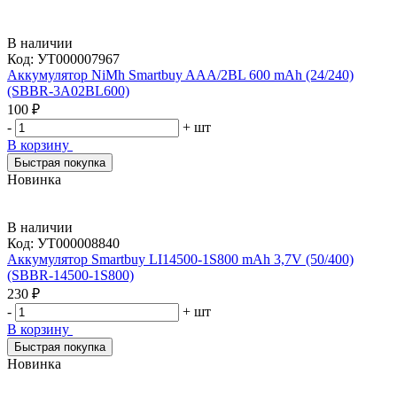
В наличии
Код:
УТ000007967
Аккумулятор NiMh Smartbuy AAA/2BL 600 mAh (24/240)
(SBBR-3A02BL600)
100 ₽
-
+
шт
В корзину
Быстрая покупка
Новинка
В наличии
Код:
УТ000008840
Аккумулятор Smartbuy LI14500-1S800 mAh 3,7V (50/400)
(SBBR-14500-1S800)
230 ₽
-
+
шт
В корзину
Быстрая покупка
Новинка