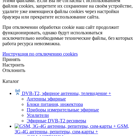
этими файлами. Если Вы не согласны с использованием
файлов cookies, запретите их сохранение на своём устройстве,
удалите уже имеющиеся файлы cookies через настройки
браузера или прекратите использование сайта.
При отключении обработки cookie наш сайт продолжит
функционировать, однако будут использоваться
исключительно необходимые технические файлы, без которых
работа ресурса невозможна.
Инструкция по отключению cookies
Принять
Настроить
Отклонить
Каталог
DVB-T2, эфирное антенны, телевидение +
Антенны эфирные
Блоки питания, инжектора
Приборы измерительные эфирные
Усилители
Эфирные DVB-T2 ресиверы
GSM,
3G-4G антенны, репитеры, сим-карты +