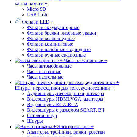
карты памяти +
Micro SD
USB flash
Фонари LED +
Фонари аккумуляторные
Фонари брелки, лазерные указки
Фонари велосипедные
Фонари кемпинговые
Фонари налобные св/диодные
Фонари ручные св/диодные
Часы электронные +
Часы автомобильные
Часы настенные
Часы настольные
Шнуры, переходники для теле, аудиотехники +
Аудиошнуры, переходники, штекера
Видеошнуры HDMI,VGA, адаптеры
Видеошнуры RCA-RCA
Видеошнуры с разъемом SCART, ВЧ
Сетевой шнур
Шнуры
Электротовары +
Адаптеры, тройники, вилки, розетки