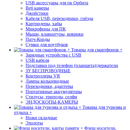
USB аксессуары для пк Орбита
Веб камеры
Джойстики
Кабеля USB, переходники, гнёзда
Картридеры, хабы
Микрофоны для ПК
Мыши, клавиатуры, коврики
Патч-Корды
Сумки для ноутбуков
Товары для смартфонов +
Зарядные устройства с USB
USB кабеля
Подставки под телефон (планшета)/держатели
ЗУ БЕСПРОВОДНЫЕ
Контроллеры VR
Лампы кольцевидные
Переходники, адаптеры
Портативные аккумуляторы
Стилусы, триподы, селфи
ЭНДОСКОПЫ-КАМЕРЫ
Товары для туризма и
отдыха +
Ножи складные
Эхолоты
Флеш носители,