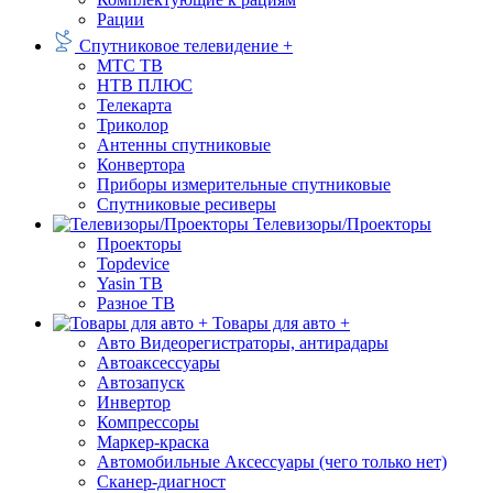
Рации
Спутниковое телевидение +
МТС ТВ
НТВ ПЛЮС
Телекарта
Триколор
Антенны спутниковые
Конвертора
Приборы измерительные спутниковые
Спутниковые ресиверы
Телевизоры/Проекторы
Проекторы
Topdevice
Yasin ТВ
Разное ТВ
Товары для авто +
Авто Видеорегистраторы, антирадары
Автоаксессуары
Автозапуск
Инвертор
Компрессоры
Маркер-краска
Автомобильные Аксессуары (чего только нет)
Сканер-диагност