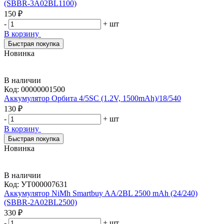
(SBBR-3A02BL1100)
150 ₽
-
+
шт
В корзину
Быстрая покупка
Новинка
В наличии
Код:
00000001500
Аккумулятор Орбита 4/5SC (1.2V, 1500mAh)/18/540
130 ₽
-
+
шт
В корзину
Быстрая покупка
Новинка
В наличии
Код:
УТ000007631
Аккумулятор NiMh Smartbuy AA/2BL 2500 mAh (24/240)
(SBBR-2A02BL2500)
330 ₽
-
+
шт