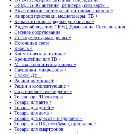
GSM, 3G-4G антенны, репитеры, сим-карты +
Акустические системы, портативные колонки +
Андроид приставки, медиаплееры, ТВ +
Блоки питания, зарядные устройства +
Видеонаблюдение, СКУД, Домофония, Сигнализация
Сетевое оборудование
Инструменты, материалы +
Источники света +
Кабель +
Климатическая техника+
Кронштейны для ТВ +
Мачты, кронштейны, опоры +
Наушники, микрофоны +
Пульты ДУ +
Радиоприёмники +
Рации и комплектующие +
Спутниковое телевидение +
Телевизоры/Проекторы
Товары для авто +
Товары для детей +
Товары для дома +
Товары для красоты и здоровья +
Товары для ПК, ноутбуков, приставок +
Товары для смартфонов +