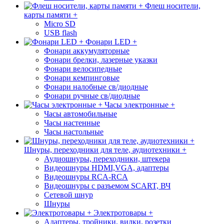
Флеш носители,
карты памяти +
Micro SD
USB flash
Фонари LED +
Фонари аккумуляторные
Фонари брелки, лазерные указки
Фонари велосипедные
Фонари кемпинговые
Фонари налобные св/диодные
Фонари ручные св/диодные
Часы электронные +
Часы автомобильные
Часы настенные
Часы настольные
Шнуры, переходники для теле, аудиотехники +
Аудиошнуры, переходники, штекера
Видеошнуры HDMI,VGA, адаптеры
Видеошнуры RCA-RCA
Видеошнуры с разъемом SCART, ВЧ
Сетевой шнур
Шнуры
Электротовары +
Адаптеры, тройники, вилки, розетки