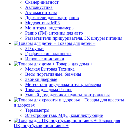
Сканер-диагност
Автоакустика
Автомагнитолы
Держатели для смартфонов
Модуляторы МР3
Мониторы, видеокамеры
Радио (FM) антенны для авто
Разветвители прикуривателя, ЗУ, шнуры питания
Товары для детей +
3D ручки
Графические планшеты
Игровые приставки
Товары для дома +
Мелкая Бытовая Техника
Весы портативные, безмены
Звонки дверные
Метеостанции, увлажнители, таймеры
Товары для дома Разное
Умный дом, датчики, пульты, контроллеры
Товары для красоты
и здоровья +
Термометры
Электробритвы, МДС, комплектующие
Товары для
ПК, ноутбуков, приставок +