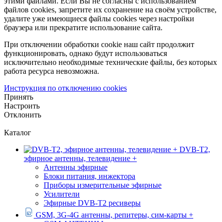
этими файлами. Если Вы не согласны с использованием
файлов cookies, запретите их сохранение на своём устройстве,
удалите уже имеющиеся файлы cookies через настройки
браузера или прекратите использование сайта.
При отключении обработки cookie наш сайт продолжит
функционировать, однако будут использоваться
исключительно необходимые технические файлы, без которых
работа ресурса невозможна.
Инструкция по отключению cookies
Принять
Настроить
Отклонить
Каталог
DVB-T2,
эфирное антенны, телевидение +
Антенны эфирные
Блоки питания, инжектора
Приборы измерительные эфирные
Усилители
Эфирные DVB-T2 ресиверы
GSM, 3G-4G антенны, репитеры, сим-карты +