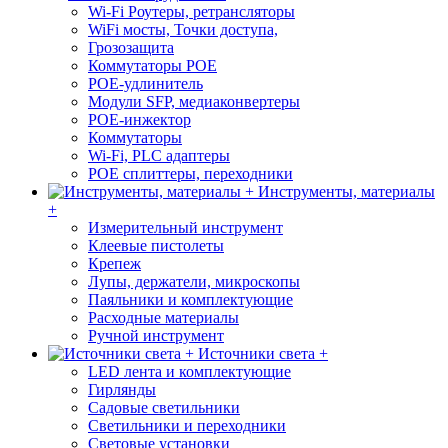
Wi-Fi Роутеры, ретрансляторы
WiFi мосты, Точки доступа,
Грозозащита
Коммутаторы POE
POE-удлинитель
Модули SFP, медиаконвертеры
POE-инжектор
Коммутаторы
Wi-Fi, PLC адаптеры
POE сплиттеры, переходники
Инструменты, материалы
+
Измерительный инструмент
Клеевые пистолеты
Крепеж
Лупы, держатели, микроскопы
Паяльники и комплектующие
Расходные материалы
Ручной инструмент
Источники света +
LED лента и комплектующие
Гирлянды
Садовые светильники
Светильники и переходники
Световые установки