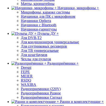
Мачты, кронштейны
Наушники, микрофоны +
Микрофоны, караоке системы
Наушники для ПК с микрофоном
Наушники Орбита
Наушники с Bluetooth
Наушники-гарнитуры
Пульты ДУ +
Для DVB-T2
Для кондиционеров универсальные
Для спутниковых ресиверов
Для ТВ универсальные
Для шлагбаумов
Чехлы для пультов
Радиоприёмники +
Deespi
FEPE
MEIER
RSDQ
WAXIBA
Радиоприемники (220V)
Радиоприёмники Разное
Радиоприёмники Сигнал
Рации и комплектующие +
Комплектующие к рациям