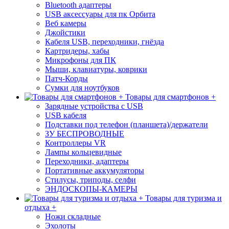
Bluetooth адаптеры
USB аксессуары для пк Орбита
Веб камеры
Джойстики
Кабеля USB, переходники, гнёзда
Картридеры, хабы
Микрофоны для ПК
Мыши, клавиатуры, коврики
Патч-Корды
Сумки для ноутбуков
Товары для смартфонов +
Зарядные устройства с USB
USB кабеля
Подставки под телефон (планшета)/держатели
ЗУ БЕСПРОВОДНЫЕ
Контроллеры VR
Лампы кольцевидные
Переходники, адаптеры
Портативные аккумуляторы
Стилусы, триподы, селфи
ЭНДОСКОПЫ-КАМЕРЫ
Товары для туризма и
отдыха +
Ножи складные
Эхолоты