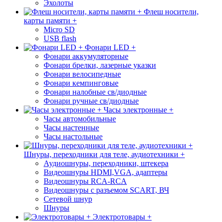
Эхолоты
Флеш носители,
карты памяти +
Micro SD
USB flash
Фонари LED +
Фонари аккумуляторные
Фонари брелки, лазерные указки
Фонари велосипедные
Фонари кемпинговые
Фонари налобные св/диодные
Фонари ручные св/диодные
Часы электронные +
Часы автомобильные
Часы настенные
Часы настольные
Шнуры, переходники для теле, аудиотехники +
Аудиошнуры, переходники, штекера
Видеошнуры HDMI,VGA, адаптеры
Видеошнуры RCA-RCA
Видеошнуры с разъемом SCART, ВЧ
Сетевой шнур
Шнуры
Электротовары +