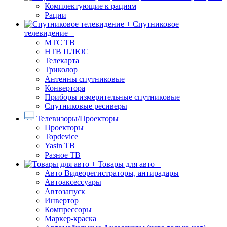
Комплектующие к рациям
Рации
Спутниковое
телевидение +
МТС ТВ
НТВ ПЛЮС
Телекарта
Триколор
Антенны спутниковые
Конвертора
Приборы измерительные спутниковые
Спутниковые ресиверы
Телевизоры/Проекторы
Проекторы
Topdevice
Yasin ТВ
Разное ТВ
Товары для авто +
Авто Видеорегистраторы, антирадары
Автоаксессуары
Автозапуск
Инвертор
Компрессоры
Маркер-краска