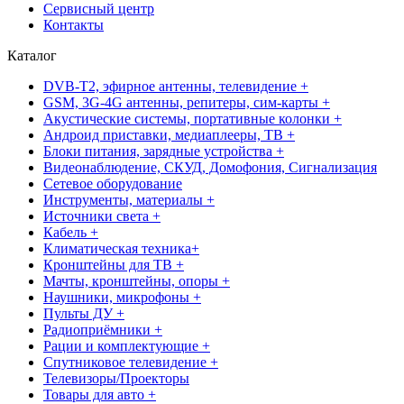
Сервисный центр
Контакты
Каталог
DVB-T2, эфирное антенны, телевидение +
GSM, 3G-4G антенны, репитеры, сим-карты +
Акустические системы, портативные колонки +
Андроид приставки, медиаплееры, ТВ +
Блоки питания, зарядные устройства +
Видеонаблюдение, СКУД, Домофония, Сигнализация
Сетевое оборудование
Инструменты, материалы +
Источники света +
Кабель +
Климатическая техника+
Кронштейны для ТВ +
Мачты, кронштейны, опоры +
Наушники, микрофоны +
Пульты ДУ +
Радиоприёмники +
Рации и комплектующие +
Спутниковое телевидение +
Телевизоры/Проекторы
Товары для авто +