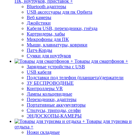
ПК, ноутбуков, приставок +
Bluetooth адаптеры
USB аксессуары для пк Орбита
Веб камеры
Джойстики
Кабеля USB, переходники, гнёзда
Картридеры, хабы
Микрофоны для ПК
Мыши, клавиатуры, коврики
Патч-Корды
Сумки для ноутбуков
Товары для смартфонов +
Зарядные устройства с USB
USB кабеля
Подставки под телефон (планшета)/держатели
ЗУ БЕСПРОВОДНЫЕ
Контроллеры VR
Лампы кольцевидные
Переходники, адаптеры
Портативные аккумуляторы
Стилусы, триподы, селфи
ЭНДОСКОПЫ-КАМЕРЫ
Товары для туризма и
отдыха +
Ножи складные