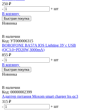
250 ₽
-
+
шт
В корзину
Быстрая покупка
Новинка
В наличии
Код:
УТ000006315
BOROFONE BA57A IOS Lighting ЗУ с USB
(QC3.0+PD20W,3000mA)
855 ₽
-
+
шт
В корзину
Быстрая покупка
Новинка
В наличии
Код:
00000002399
Адаптер питания Moxom smart charger hx-qc3
315 ₽
-
+
шт