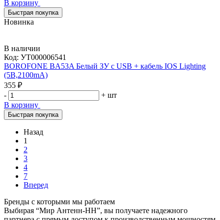
В корзину
Быстрая покупка
Новинка
В наличии
Код:
УТ000006541
BOROFONE BA53A Белый ЗУ с USB + кабель IOS Lighting
(5B,2100mA)
355 ₽
-
+
шт
В корзину
Быстрая покупка
Назад
1
2
3
4
7
Вперед
Бренды с которыми мы работаем
Выбирая “Мир Антенн-НН”, вы получаете надежного
партнера с прямым доступом к производственным мощностям