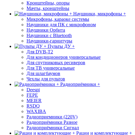
Кронштейны, опоры
Мачты, кронштейны
Наушники, микрофоны +
Микрофоны, караоке системы
Наушники для ПК с микрофоном
Наушники Орбита
Наушники с Bluetooth
Наушники-гарнитуры
Пульты ДУ +
Для DVB-T2
Для кондиционеров универсальные
Для спутниковых ресиверов
Для ТВ универсальные
Для шлагбаумов
Чехлы для пультов
Радиоприёмники +
Deespi
FEPE
MEIER
RSDQ
WAXIBA
Радиоприемники (220V)
Радиоприёмники Разное
Радиоприёмники Сигнал
Рации и комплектующие +