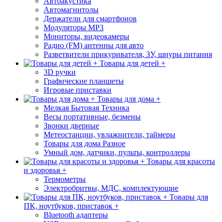
Автоакустика
Автомагнитолы
Держатели для смартфонов
Модуляторы МР3
Мониторы, видеокамеры
Радио (FM) антенны для авто
Разветвители прикуривателя, ЗУ, шнуры питания
Товары для детей +
3D ручки
Графические планшеты
Игровые приставки
Товары для дома +
Мелкая Бытовая Техника
Весы портативные, безмены
Звонки дверные
Метеостанции, увлажнители, таймеры
Товары для дома Разное
Умный дом, датчики, пульты, контроллеры
Товары для красоты
и здоровья +
Термометры
Электробритвы, МДС, комплектующие
Товары для
ПК, ноутбуков, приставок +
Bluetooth адаптеры