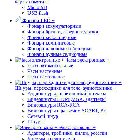
карты памяти +
Micro SD
USB flash
Фонари LED +
Фонари аккумуляторные
Фонари брелки, лазерные указки
Фонари велосипедные
Фонари кемпинговые
Фонари налобные св/диодные
Фонари ручные св/диодные
Часы электронные +
Часы автомобильные
Часы настенные
Часы настольные
Шнуры, переходники для теле, аудиотехники +
Аудиошнуры, переходники, штекера
Видеошнуры HDMI,VGA, адаптеры
Видеошнуры RCA-RCA
Видеошнуры с разъемом SCART, ВЧ
Сетевой шнур
Шнуры
Электротовары +
Адаптеры, тройники, вилки, розетки
Клеммы, соединители