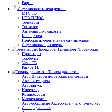
Рации
Спутниковое телевидение +
МТС ТВ
НТВ ПЛЮС
Телекарта
Триколор
Антенны спутниковые
Конвертора
Приборы измерительные спутниковые
Спутниковые ресиверы
Телевизоры/Проекторы
Проекторы
Topdevice
Yasin ТВ
Разное ТВ
Товары для авто +
Авто Видеорегистраторы, антирадары
Автоаксессуары
Автозапуск
Инвертор
Компрессоры
Маркер-краска
Автомобильные Аксессуары (чего только нет)
Сканер-диагност