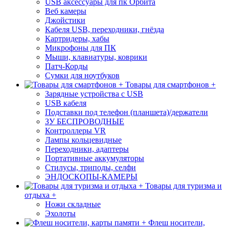
USB аксессуары для пк Орбита
Веб камеры
Джойстики
Кабеля USB, переходники, гнёзда
Картридеры, хабы
Микрофоны для ПК
Мыши, клавиатуры, коврики
Патч-Корды
Сумки для ноутбуков
Товары для смартфонов +
Зарядные устройства с USB
USB кабеля
Подставки под телефон (планшета)/держатели
ЗУ БЕСПРОВОДНЫЕ
Контроллеры VR
Лампы кольцевидные
Переходники, адаптеры
Портативные аккумуляторы
Стилусы, триподы, селфи
ЭНДОСКОПЫ-КАМЕРЫ
Товары для туризма и
отдыха +
Ножи складные
Эхолоты
Флеш носители,