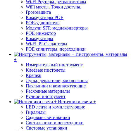
Wi-Fi Роутеры, ретрансляторы
WiFi мосты, Точки доступа,
Грозозащита
Коммутаторы POE
POE-удлинитель
Модули SFP, медиаконвертеры
POE-инжектор
Коммутаторы
Wi-Fi, PLC адаптеры
POE сплиттеры, переходники
Инструменты, материалы
+
Измерительный инструмент
Клеевые пистолеты
Крепеж
Лупы, держатели, микроскопы
Паяльники и комплектующие
Расходные материалы
Ручной инструмент
Источники света +
LED лента и комплектующие
Гирлянды
Садовые светильники
Светильники и переходники
Световые установки