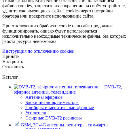
этими файлами. Если Вы не согласны с использованием
файлов cookies, запретите их сохранение на своём устройстве,
удалите уже имеющиеся файлы cookies через настройки
браузера или прекратите использование сайта.
При отключении обработки cookie наш сайт продолжит
функционировать, однако будут использоваться
исключительно необходимые технические файлы, без которых
работа ресурса невозможна.
Инструкция по отключению cookies
Принять
Настроить
Отклонить
Каталог
DVB-T2,
эфирное антенны, телевидение +
Антенны эфирные
Блоки питания, инжектора
Приборы измерительные эфирные
Усилители
Эфирные DVB-T2 ресиверы
GSM, 3G-4G антенны, репитеры, сим-карты +