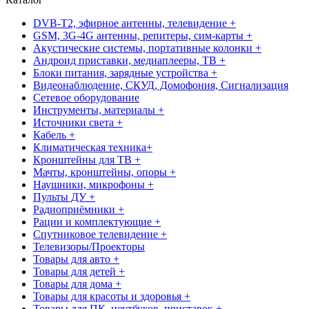
DVB-T2, эфирное антенны, телевидение +
GSM, 3G-4G антенны, репитеры, сим-карты +
Акустические системы, портативные колонки +
Андроид приставки, медиаплееры, ТВ +
Блоки питания, зарядные устройства +
Видеонаблюдение, СКУД, Домофония, Сигнализация
Сетевое оборудование
Инструменты, материалы +
Источники света +
Кабель +
Климатическая техника+
Кронштейны для ТВ +
Мачты, кронштейны, опоры +
Наушники, микрофоны +
Пульты ДУ +
Радиоприёмники +
Рации и комплектующие +
Спутниковое телевидение +
Телевизоры/Проекторы
Товары для авто +
Товары для детей +
Товары для дома +
Товары для красоты и здоровья +
Товары для ПК, ноутбуков, приставок +