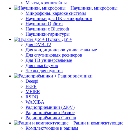
Мачты, кронштейны
Наушники, микрофоны +
Микрофоны, караоке системы
Наушники для ПК с микрофоном
Наушники Орбита
Наушники с Bluetooth
Наушники-гарнитуры
Пульты ДУ +
Для DVB-T2
Для кондиционеров универсальные
Для спутниковых ресиверов
Для ТВ универсальные
Для шлагбаумов
Чехлы для пультов
Радиоприёмники +
Deespi
FEPE
MEIER
RSDQ
WAXIBA
Радиоприемники (220V)
Радиоприёмники Разное
Радиоприёмники Сигнал
Рации и комплектующие +
Комплектующие к рациям