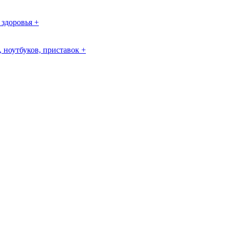
 здоровья +
 ноутбуков, приставок +