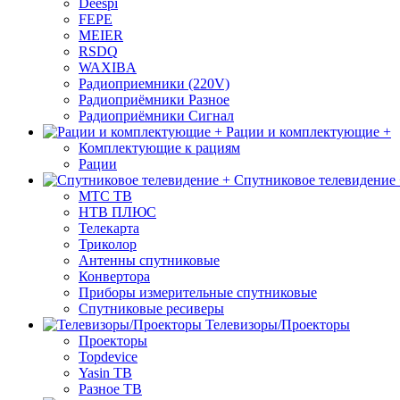
Deespi
FEPE
MEIER
RSDQ
WAXIBA
Радиоприемники (220V)
Радиоприёмники Разное
Радиоприёмники Сигнал
Рации и комплектующие +
Комплектующие к рациям
Рации
Спутниковое телевидение
МТС ТВ
НТВ ПЛЮС
Телекарта
Триколор
Антенны спутниковые
Конвертора
Приборы измерительные спутниковые
Спутниковые ресиверы
Телевизоры/Проекторы
Проекторы
Topdevice
Yasin ТВ
Разное ТВ