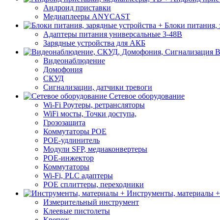
Андроид приставки
Медиаплееры ANYCAST
Блоки питания, 
Адаптеры питания универсальные 3-48В
Зарядные устройства для АКБ
В
Видеонаблюдение
Домофония
СКУД
Сигнализации, датчики тревоги
Сетевое оборудование
Wi-Fi Роутеры, ретрансляторы
WiFi мосты, Точки доступа,
Грозозащита
Коммутаторы POE
POE-удлинитель
Модули SFP, медиаконвертеры
POE-инжектор
Коммутаторы
Wi-Fi, PLC адаптеры
POE сплиттеры, переходники
Инструменты, материалы +
Измерительный инструмент
Клеевые пистолеты
Крепеж