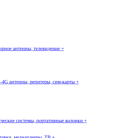
рное антенны, телевидение +
-4G антенны, репитеры, сим-карты +
ческие системы, портативные колонки +
авки, медиаплееры, ТВ +