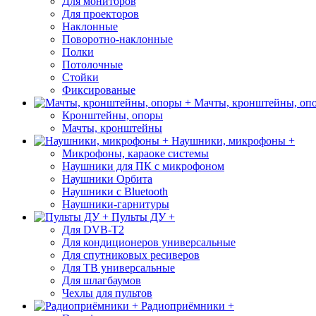
Для мониторов
Для проекторов
Наклонные
Поворотно-наклонные
Полки
Потолочные
Стойки
Фиксированые
Мачты, кронштейны, оп
Кронштейны, опоры
Мачты, кронштейны
Наушники, микрофоны +
Микрофоны, караоке системы
Наушники для ПК с микрофоном
Наушники Орбита
Наушники с Bluetooth
Наушники-гарнитуры
Пульты ДУ +
Для DVB-T2
Для кондиционеров универсальные
Для спутниковых ресиверов
Для ТВ универсальные
Для шлагбаумов
Чехлы для пультов
Радиоприёмники +