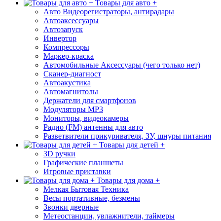
Товары для авто +
Авто Видеорегистраторы, антирадары
Автоаксессуары
Автозапуск
Инвертор
Компрессоры
Маркер-краска
Автомобильные Аксессуары (чего только нет)
Сканер-диагност
Автоакустика
Автомагнитолы
Держатели для смартфонов
Модуляторы МР3
Мониторы, видеокамеры
Радио (FM) антенны для авто
Разветвители прикуривателя, ЗУ, шнуры питания
Товары для детей +
3D ручки
Графические планшеты
Игровые приставки
Товары для дома +
Мелкая Бытовая Техника
Весы портативные, безмены
Звонки дверные
Метеостанции, увлажнители, таймеры