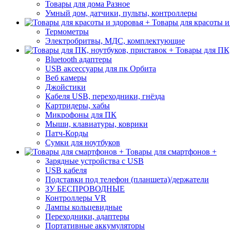
Товары для дома Разное
Умный дом, датчики, пульты, контроллеры
Товары для красоты и
Термометры
Электробритвы, МДС, комплектующие
Товары для ПК,
Bluetooth адаптеры
USB аксессуары для пк Орбита
Веб камеры
Джойстики
Кабеля USB, переходники, гнёзда
Картридеры, хабы
Микрофоны для ПК
Мыши, клавиатуры, коврики
Патч-Корды
Сумки для ноутбуков
Товары для смартфонов +
Зарядные устройства с USB
USB кабеля
Подставки под телефон (планшета)/держатели
ЗУ БЕСПРОВОДНЫЕ
Контроллеры VR
Лампы кольцевидные
Переходники, адаптеры
Портативные аккумуляторы