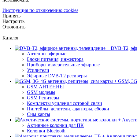
Инструкция по отключению cookies
Принять
Настроить
Отклонить
Каталог
DVB-T2, эфи
Антенны эфирные
Блоки питания, инжектора
Приборы измерительные эфирные
Усилители
Эфирные DVB-T2 ресиверы
GSM, 3G
GSM АНТЕННЫ
GSM модемы
GSM Репитеры
Комплекты усиления сотовой связи
Пигтейлы, делители, адаптеры, сборки
Сим-карты
Акусти
Активные колонки для ПК
Колонки Bluetooth
Андроид прист