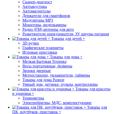
Сканер-диагност
Автоакустика
Автомагнитолы
Держатели для смартфонов
Модуляторы МР3
Мониторы, видеокамеры
Радио (FM) антенны для авто
Разветвители прикуривателя, ЗУ, шнуры питания
Товары для детей +
3D ручки
Графические планшеты
Игровые приставки
Товары для дома +
Мелкая Бытовая Техника
Весы портативные, безмены
Звонки дверные
Метеостанции, увлажнители, таймеры
Товары для дома Разное
Умный дом, датчики, пульты, контроллеры
Товары для красоты
и здоровья +
Термометры
Электробритвы, МДС, комплектующие
Товары для
ПК, ноутбуков, приставок +