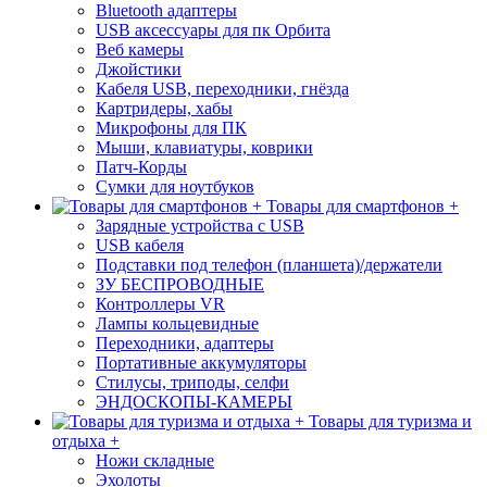
Bluetooth адаптеры
USB аксессуары для пк Орбита
Веб камеры
Джойстики
Кабеля USB, переходники, гнёзда
Картридеры, хабы
Микрофоны для ПК
Мыши, клавиатуры, коврики
Патч-Корды
Сумки для ноутбуков
Товары для смартфонов +
Зарядные устройства с USB
USB кабеля
Подставки под телефон (планшета)/держатели
ЗУ БЕСПРОВОДНЫЕ
Контроллеры VR
Лампы кольцевидные
Переходники, адаптеры
Портативные аккумуляторы
Стилусы, триподы, селфи
ЭНДОСКОПЫ-КАМЕРЫ
Товары для туризма и
отдыха +
Ножи складные
Эхолоты