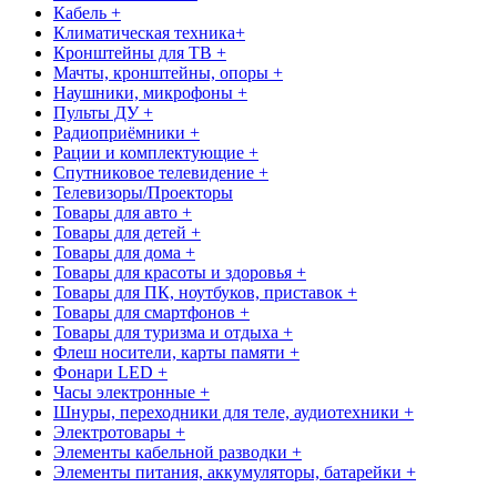
Кабель +
Климатическая техника+
Кронштейны для ТВ +
Мачты, кронштейны, опоры +
Наушники, микрофоны +
Пульты ДУ +
Радиоприёмники +
Рации и комплектующие +
Спутниковое телевидение +
Телевизоры/Проекторы
Товары для авто +
Товары для детей +
Товары для дома +
Товары для красоты и здоровья +
Товары для ПК, ноутбуков, приставок +
Товары для смартфонов +
Товары для туризма и отдыха +
Флеш носители, карты памяти +
Фонари LED +
Часы электронные +
Шнуры, переходники для теле, аудиотехники +
Электротовары +
Элементы кабельной разводки +
Элементы питания, аккумуляторы, батарейки +