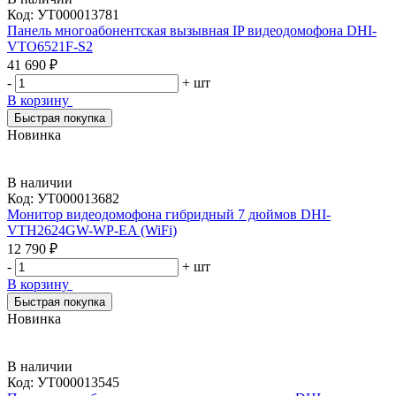
Код:
УТ000013781
Панель многоабонентская вызывная IP видеодомофона DHI-
VTO6521F-S2
41 690 ₽
-
+
шт
В корзину
Быстрая покупка
Новинка
В наличии
Код:
УТ000013682
Монитор видеодомофона гибридный 7 дюймов DHI-
VTH2624GW-WP-EA (WiFi)
12 790 ₽
-
+
шт
В корзину
Быстрая покупка
Новинка
В наличии
Код:
УТ000013545