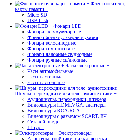
Флеш носители,
карты памяти +
Micro SD
USB flash
Фонари LED +
Фонари аккумуляторные
Фонари брелки, лазерные указки
Фонари велосипедные
Фонари кемпинговые
Фонари налобные св/диодные
Фонари ручные св/диодные
Часы электронные +
Часы автомобильные
Часы настенные
Часы настольные
Шнуры, переходники для теле, аудиотехники +
Аудиошнуры, переходники, штекера
Видеошнуры HDMI,VGA, адаптеры
Видеошнуры RCA-RCA
Видеошнуры с разъемом SCART, ВЧ
Сетевой шнур
Шнуры
Электротовары +
Адаптеры, тройники, вилки, розетки