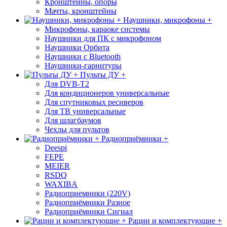
Кронштейны, опоры
Мачты, кронштейны
Наушники, микрофоны +
Микрофоны, караоке системы
Наушники для ПК с микрофоном
Наушники Орбита
Наушники с Bluetooth
Наушники-гарнитуры
Пульты ДУ +
Для DVB-T2
Для кондиционеров универсальные
Для спутниковых ресиверов
Для ТВ универсальные
Для шлагбаумов
Чехлы для пультов
Радиоприёмники +
Deespi
FEPE
MEIER
RSDQ
WAXIBA
Радиоприемники (220V)
Радиоприёмники Разное
Радиоприёмники Сигнал
Рации и комплектующие +