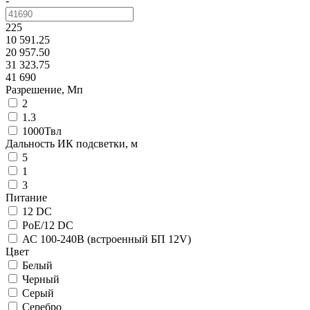
-
225
10 591.25
20 957.50
31 323.75
41 690
Разрешение, Мп
2
1.3
1000Твл
Дальность ИК подсветки, м
5
1
3
Питание
12 DC
PoE/12 DC
АС 100-240В (встроенный БП 12V)
Цвет
Белый
Черный
Серый
Серебро