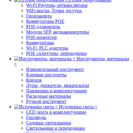
Wi-Fi Роутеры, ретрансляторы
WiFi мосты, Точки доступа,
Грозозащита
Коммутаторы POE
POE-удлинитель
Модули SFP, медиаконвертеры
POE-инжектор
Коммутаторы
Wi-Fi, PLC адаптеры
POE сплиттеры, переходники
Инструменты, материалы
+
Измерительный инструмент
Клеевые пистолеты
Крепеж
Лупы, держатели, микроскопы
Паяльники и комплектующие
Расходные материалы
Ручной инструмент
Источники света +
LED лента и комплектующие
Гирлянды
Садовые светильники
Светильники и переходники