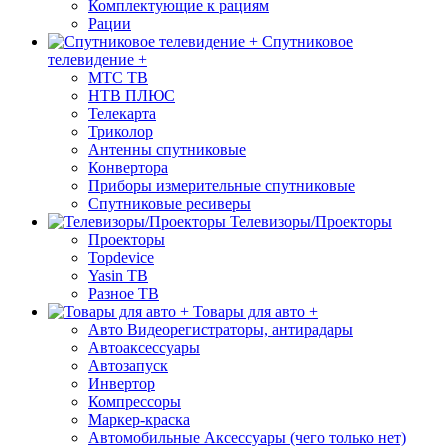
Комплектующие к рациям
Рации
Спутниковое
телевидение +
МТС ТВ
НТВ ПЛЮС
Телекарта
Триколор
Антенны спутниковые
Конвертора
Приборы измерительные спутниковые
Спутниковые ресиверы
Телевизоры/Проекторы
Проекторы
Topdevice
Yasin ТВ
Разное ТВ
Товары для авто +
Авто Видеорегистраторы, антирадары
Автоаксессуары
Автозапуск
Инвертор
Компрессоры
Маркер-краска
Автомобильные Аксессуары (чего только нет)