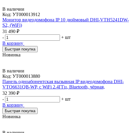
В наличии
Код:
УТ000013912
Монитор видеодомофона IP 10 дюймовый DHI-VTH5241DW-
S2, (WiFi)
31 490 ₽
-
+
шт
В корзину
Быстрая покупка
Новинка
В наличии
Код:
УТ000013880
Панель одноабонентская вызывная IP видеодомофона DHI-
VTO6631QB-WP, с WiFi 2.4ГГц, Bluetooth, чёрная,
32 390 ₽
-
+
шт
В корзину
Быстрая покупка
Новинка
В наличии