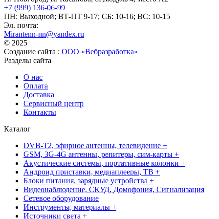
+7 (999) 136-06-99
ПН: Выходной; ВТ-ПТ 9-17; СБ: 10-16; ВС: 10-15
Эл. почта:
Mirantenn-nn@yandex.ru
© 2025
Создание сайта :
ООО «Вебразработка»
Разделы сайта
О нас
Оплата
Доставка
Сервисный центр
Контакты
Каталог
DVB-T2, эфирное антенны, телевидение +
GSM, 3G-4G антенны, репитеры, сим-карты +
Акустические системы, портативные колонки +
Андроид приставки, медиаплееры, ТВ +
Блоки питания, зарядные устройства +
Видеонаблюдение, СКУД, Домофония, Сигнализация
Сетевое оборудование
Инструменты, материалы +
Источники света +