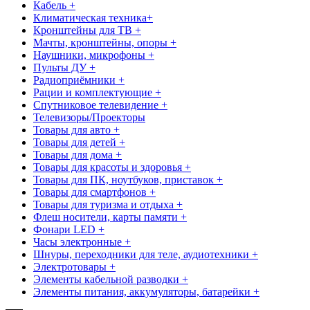
Кабель +
Климатическая техника+
Кронштейны для ТВ +
Мачты, кронштейны, опоры +
Наушники, микрофоны +
Пульты ДУ +
Радиоприёмники +
Рации и комплектующие +
Спутниковое телевидение +
Телевизоры/Проекторы
Товары для авто +
Товары для детей +
Товары для дома +
Товары для красоты и здоровья +
Товары для ПК, ноутбуков, приставок +
Товары для смартфонов +
Товары для туризма и отдыха +
Флеш носители, карты памяти +
Фонари LED +
Часы электронные +
Шнуры, переходники для теле, аудиотехники +
Электротовары +
Элементы кабельной разводки +
Элементы питания, аккумуляторы, батарейки +