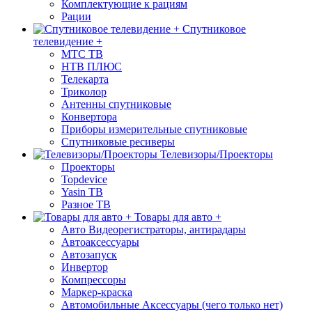
Комплектующие к рациям
Рации
Спутниковое
телевидение +
МТС ТВ
НТВ ПЛЮС
Телекарта
Триколор
Антенны спутниковые
Конвертора
Приборы измерительные спутниковые
Спутниковые ресиверы
Телевизоры/Проекторы
Проекторы
Topdevice
Yasin ТВ
Разное ТВ
Товары для авто +
Авто Видеорегистраторы, антирадары
Автоаксессуары
Автозапуск
Инвертор
Компрессоры
Маркер-краска
Автомобильные Аксессуары (чего только нет)