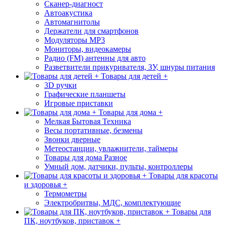
Сканер-диагност
Автоакустика
Автомагнитолы
Держатели для смартфонов
Модуляторы МР3
Мониторы, видеокамеры
Радио (FM) антенны для авто
Разветвители прикуривателя, ЗУ, шнуры питания
Товары для детей +
3D ручки
Графические планшеты
Игровые приставки
Товары для дома +
Мелкая Бытовая Техника
Весы портативные, безмены
Звонки дверные
Метеостанции, увлажнители, таймеры
Товары для дома Разное
Умный дом, датчики, пульты, контроллеры
Товары для красоты
и здоровья +
Термометры
Электробритвы, МДС, комплектующие
Товары для
ПК, ноутбуков, приставок +