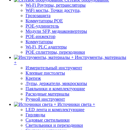
Wi-Fi Роутеры, ретрансляторы
WiFi мосты, Точки доступа,
Грозозащита
Коммутаторы POE
POE-удлинитель
Модули SFP, медиаконвертеры
POE-инжектор
Коммутаторы
Wi-Fi, PLC адаптеры
POE сплиттеры, переходники
Инструменты, материалы
+
Измерительный инструмент
Клеевые пистолеты
Крепеж
Лупы, держатели, микроскопы
Паяльники и комплектующие
Расходные материалы
Ручной инструмент
Источники света +
LED лента и комплектующие
Гирлянды
Садовые светильники
Светильники и переходники