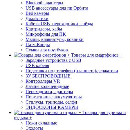
Bluetooth адаптеры
USB аксессуары для пк Орбита
Веб камеры
Джойстики
Кабеля USB, переходники, гнёзда
Картридеры, хабы
Микрофоны для ПК
Мыши, клавиатуры, коврики
Патч-Корды
Сумки для ноутбуков
Товары для смартфонов +
Зарядные устройства с USB
USB кабеля
Подставки под телефон (планшета)/держатели
ЗУ БЕСПРОВОДНЫЕ
Контроллеры VR
Лампы кольцевидные
Переходники, адаптеры
Портативные аккумуляторы
Стилусы, триподы, селфи
ЭНДОСКОПЫ-КАМЕРЫ
Товары для туризма и
отдыха +
Ножи складные
Эхолоты