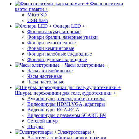
Флеш носители,
карты памяти +
Micro SD
USB flash
Фонари LED +
Фонари аккумуляторные
Фонари брелки, лазерные указки
Фонари велосипедные
Фонари кемпинговые
Фонари налобные св/диодные
Фонари ручные св/диодные
Часы электронные +
Часы автомобильные
Часы настенные
Часы настольные
Шнуры, переходники для теле, аудиотехники +
Аудиошнуры, переходники, штекера
Видеошнуры HDMI,VGA, адаптеры
Видеошнуры RCA-RCA
Видеошнуры с разъемом SCART, ВЧ
Сетевой шнур
Шнуры
Электротовары +
Адаптеры, тройники, вилки, розетки