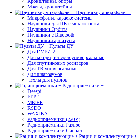
Кронштейны, опоры
Мачты, кронштейны
Наушники, микрофоны +
Микрофоны, караоке системы
Наушники для ПК с микрофоном
Наушники Орбита
Наушники с Bluetooth
Наушники-гарнитуры
Пульты ДУ +
Для DVB-T2
Для кондиционеров универсальные
Для спутниковых ресиверов
Для ТВ универсальные
Для шлагбаумов
Чехлы для пультов
Радиоприёмники +
Deespi
FEPE
MEIER
RSDQ
WAXIBA
Радиоприемники (220V)
Радиоприёмники Разное
Радиоприёмники Сигнал
Рации и комплектующие +