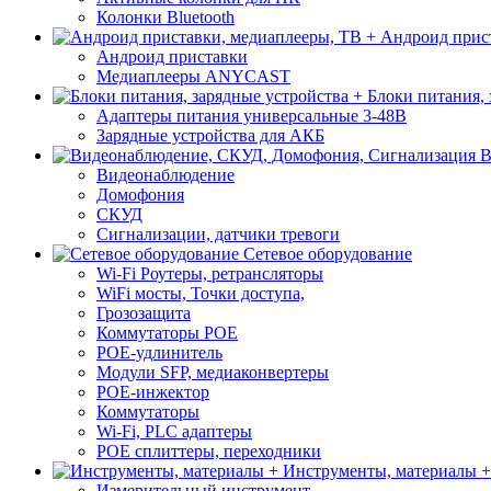
Колонки Bluetooth
Андроид прист
Андроид приставки
Медиаплееры ANYCAST
Блоки питания, 
Адаптеры питания универсальные 3-48В
Зарядные устройства для АКБ
В
Видеонаблюдение
Домофония
СКУД
Сигнализации, датчики тревоги
Сетевое оборудование
Wi-Fi Роутеры, ретрансляторы
WiFi мосты, Точки доступа,
Грозозащита
Коммутаторы POE
POE-удлинитель
Модули SFP, медиаконвертеры
POE-инжектор
Коммутаторы
Wi-Fi, PLC адаптеры
POE сплиттеры, переходники
Инструменты, материалы +
Измерительный инструмент