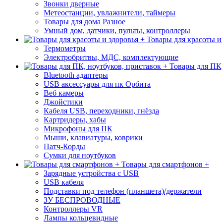
Звонки дверные
Метеостанции, увлажнители, таймеры
Товары для дома Разное
Умный дом, датчики, пульты, контроллеры
Товары для красоты и
Термометры
Электробритвы, МДС, комплектующие
Товары для ПК,
Bluetooth адаптеры
USB аксессуары для пк Орбита
Веб камеры
Джойстики
Кабеля USB, переходники, гнёзда
Картридеры, хабы
Микрофоны для ПК
Мыши, клавиатуры, коврики
Патч-Корды
Сумки для ноутбуков
Товары для смартфонов +
Зарядные устройства с USB
USB кабеля
Подставки под телефон (планшета)/держатели
ЗУ БЕСПРОВОДНЫЕ
Контроллеры VR
Лампы кольцевидные