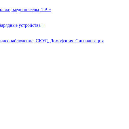
авки, медиаплееры, ТВ +
зарядные устройства +
идеонаблюдение, СКУД, Домофония, Сигнализация