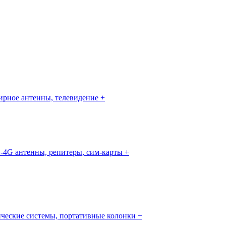
рное антенны, телевидение +
-4G антенны, репитеры, сим-карты +
ческие системы, портативные колонки +