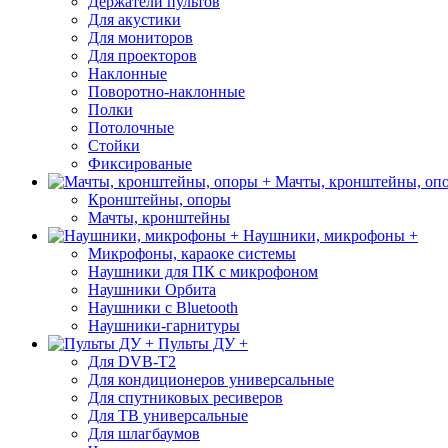
Держатели пультов
Для акустики
Для мониторов
Для проекторов
Наклонные
Поворотно-наклонные
Полки
Потолочные
Стойки
Фиксированые
Мачты, кронштейны, оп
Кронштейны, опоры
Мачты, кронштейны
Наушники, микрофоны +
Микрофоны, караоке системы
Наушники для ПК с микрофоном
Наушники Орбита
Наушники с Bluetooth
Наушники-гарнитуры
Пульты ДУ +
Для DVB-T2
Для кондиционеров универсальные
Для спутниковых ресиверов
Для ТВ универсальные
Для шлагбаумов