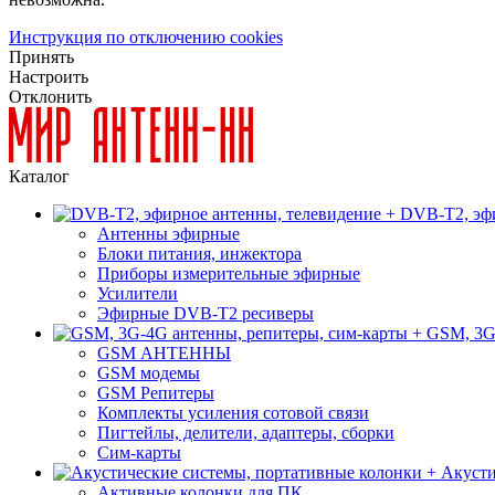
Инструкция по отключению cookies
Принять
Настроить
Отклонить
Каталог
DVB-T2, эфи
Антенны эфирные
Блоки питания, инжектора
Приборы измерительные эфирные
Усилители
Эфирные DVB-T2 ресиверы
GSM, 3G
GSM АНТЕННЫ
GSM модемы
GSM Репитеры
Комплекты усиления сотовой связи
Пигтейлы, делители, адаптеры, сборки
Сим-карты
Акусти
Активные колонки для ПК