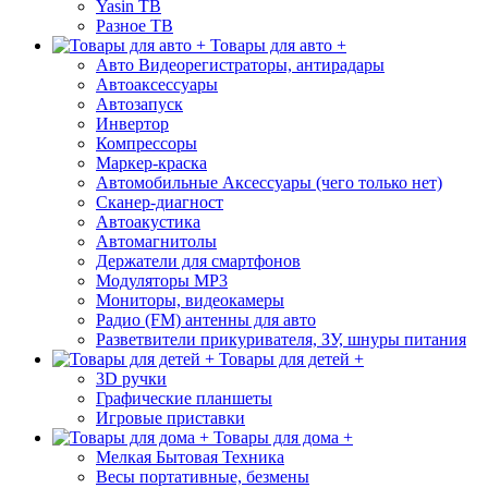
Yasin ТВ
Разное ТВ
Товары для авто +
Авто Видеорегистраторы, антирадары
Автоаксессуары
Автозапуск
Инвертор
Компрессоры
Маркер-краска
Автомобильные Аксессуары (чего только нет)
Сканер-диагност
Автоакустика
Автомагнитолы
Держатели для смартфонов
Модуляторы МР3
Мониторы, видеокамеры
Радио (FM) антенны для авто
Разветвители прикуривателя, ЗУ, шнуры питания
Товары для детей +
3D ручки
Графические планшеты
Игровые приставки
Товары для дома +
Мелкая Бытовая Техника
Весы портативные, безмены