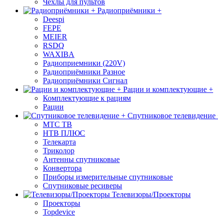
Чехлы для пультов
Радиоприёмники +
Deespi
FEPE
MEIER
RSDQ
WAXIBA
Радиоприемники (220V)
Радиоприёмники Разное
Радиоприёмники Сигнал
Рации и комплектующие +
Комплектующие к рациям
Рации
Спутниковое телевидение
МТС ТВ
НТВ ПЛЮС
Телекарта
Триколор
Антенны спутниковые
Конвертора
Приборы измерительные спутниковые
Спутниковые ресиверы
Телевизоры/Проекторы
Проекторы
Topdevice