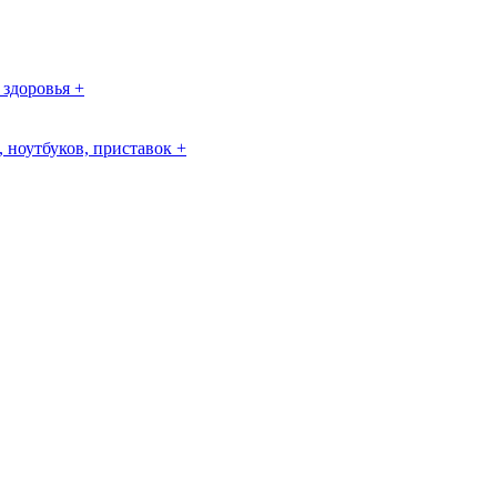
 здоровья +
 ноутбуков, приставок +