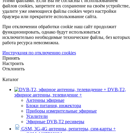
этими файлами. Если Вы не согласны с использованием
файлов cookies, запретите их сохранение на своём устройстве,
удалите уже имеющиеся файлы cookies через настройки
браузера или прекратите использование сайта.
При отключении обработки cookie наш сайт продолжит
функционировать, однако будут использоваться
исключительно необходимые технические файлы, без которых
работа ресурса невозможна.
Инструкция по отключению cookies
Принять
Настроить
Отклонить
Каталог
DVB-T2,
эфирное антенны, телевидение +
Антенны эфирные
Блоки питания, инжектора
Приборы измерительные эфирные
Усилители
Эфирные DVB-T2 ресиверы
GSM, 3G-4G антенны, репитеры, сим-карты +