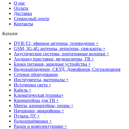
О нас
Оплата
Доставка
Сервисный центр
Контакты
Каталог
DVB-T2, эфирное антенны, телевидение +
GSM, 3G-4G антенны, репитеры, сим-карты +
Акустические системы, портативные колонки +
Андроид приставки, медиаплееры, ТВ +
Блоки питания, зарядные устройства +
Видеонаблюдение, СКУД, Домофония, Сигнализация
Сетевое оборудование
Инструменты, материалы +
Источники света +
Кабель +
Климатическая техника+
Кронштейны для ТВ +
Мачты, кронштейны, опоры +
Наушники, микрофоны +
Пульты ДУ +
Радиоприёмники +
Рации и комплектующие +