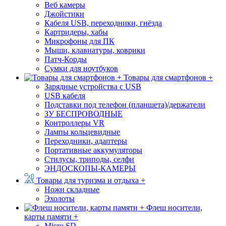
Веб камеры
Джойстики
Кабеля USB, переходники, гнёзда
Картридеры, хабы
Микрофоны для ПК
Мыши, клавиатуры, коврики
Патч-Корды
Сумки для ноутбуков
Товары для смартфонов +
Зарядные устройства с USB
USB кабеля
Подставки под телефон (планшета)/держатели
ЗУ БЕСПРОВОДНЫЕ
Контроллеры VR
Лампы кольцевидные
Переходники, адаптеры
Портативные аккумуляторы
Стилусы, триподы, селфи
ЭНДОСКОПЫ-КАМЕРЫ
Товары для туризма и отдыха +
Ножи складные
Эхолоты
Флеш носители,
карты памяти +
Micro SD