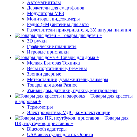
Автомагнитолы
Держатели для смартфонов
Модуляторы МР3
Мониторы, видеокамеры
Радио (FM) антенны для авто
Разветвители прикуривателя, ЗУ, шнуры питания
Товары для детей +
3D ручки
Графические планшеты
Игровые приставки
Товары для дома +
Мелкая Бытовая Техника
Весы портативные, безмены
Звонки дверные
Метеостанции, увлажнители, таймеры
Товары для дома Разное
Умный дом, датчики, пульты, контроллеры
Товары для красоты
и здоровья +
Термометры
Электробритвы, МДС, комплектующие
Товары для
ПК, ноутбуков, приставок +
Bluetooth адаптеры
USB аксессуары для пк Орбита