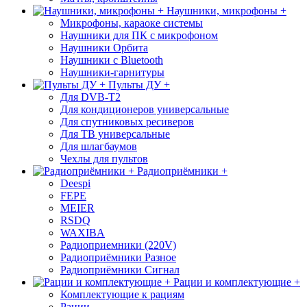
Наушники, микрофоны +
Микрофоны, караоке системы
Наушники для ПК с микрофоном
Наушники Орбита
Наушники с Bluetooth
Наушники-гарнитуры
Пульты ДУ +
Для DVB-T2
Для кондиционеров универсальные
Для спутниковых ресиверов
Для ТВ универсальные
Для шлагбаумов
Чехлы для пультов
Радиоприёмники +
Deespi
FEPE
MEIER
RSDQ
WAXIBA
Радиоприемники (220V)
Радиоприёмники Разное
Радиоприёмники Сигнал
Рации и комплектующие +
Комплектующие к рациям
Рации