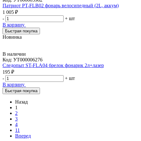
Патриот PT-FLB02 фонарь велосипедный (2L, аккум)
1 005 ₽
-
+
шт
В корзину
Быстрая покупка
Новинка
В наличии
Код:
УТ000006276
Следопыт ST-FLA04 брелок фонарик 2л+лазер
195 ₽
-
+
шт
В корзину
Быстрая покупка
Назад
1
2
3
4
11
Вперед