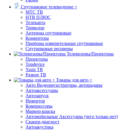
Спутниковое телевидение +
МТС ТВ
НТВ ПЛЮС
Телекарта
Триколор
Антенны спутниковые
Конвертора
Приборы измерительные спутниковые
Спутниковые ресиверы
Телевизоры/Проекторы
Проекторы
Topdevice
Yasin ТВ
Разное ТВ
Товары для авто +
Авто Видеорегистраторы, антирадары
Автоаксессуары
Автозапуск
Инвертор
Компрессоры
Маркер-краска
Автомобильные Аксессуары (чего только нет)
Сканер-диагност
Автоакустика