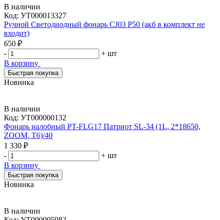
В наличии
Код:
УТ000013327
Ручной Светодиодный фонарь CJ03 P50 (акб в комплект не
входит)
650 ₽
-
+
шт
В корзину
Быстрая покупка
Новинка
В наличии
Код:
УТ000000132
Фонарь налобный PT-FLG17 Патриот SL-34 (1L, 2*18650,
ZOOM, Т6)/40
1 330 ₽
-
+
шт
В корзину
Быстрая покупка
Новинка
В наличии
Код:
УТ000005982