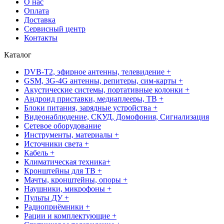
О нас
Оплата
Доставка
Сервисный центр
Контакты
Каталог
DVB-T2, эфирное антенны, телевидение +
GSM, 3G-4G антенны, репитеры, сим-карты +
Акустические системы, портативные колонки +
Андроид приставки, медиаплееры, ТВ +
Блоки питания, зарядные устройства +
Видеонаблюдение, СКУД, Домофония, Сигнализация
Сетевое оборудование
Инструменты, материалы +
Источники света +
Кабель +
Климатическая техника+
Кронштейны для ТВ +
Мачты, кронштейны, опоры +
Наушники, микрофоны +
Пульты ДУ +
Радиоприёмники +
Рации и комплектующие +