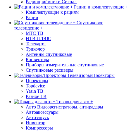
Радиоприёмники Сигнал
Рации и комплектующие +
Комплектующие к рациям
Рации
Спутниковое
телевидение +
МТС ТВ
НТВ ПЛЮС
Телекарта
Триколор
Антенны спутниковые
Конвертора
Приборы измерительные спутниковые
Спутниковые ресиверы
Телевизоры/Проекторы
Проекторы
Topdevice
Yasin ТВ
Разное ТВ
Товары для авто +
Авто Видеорегистраторы, антирадары
Автоаксессуары
Автозапуск
Инвертор
Компрессоры