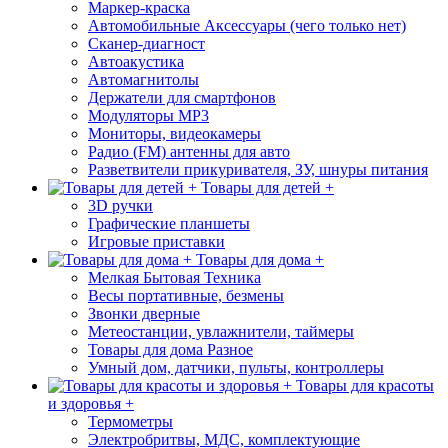
Маркер-краска
Автомобильные Аксессуары (чего только нет)
Сканер-диагност
Автоакустика
Автомагнитолы
Держатели для смартфонов
Модуляторы МР3
Мониторы, видеокамеры
Радио (FM) антенны для авто
Разветвители прикуривателя, ЗУ, шнуры питания
Товары для детей +
3D ручки
Графические планшеты
Игровые приставки
Товары для дома +
Мелкая Бытовая Техника
Весы портативные, безмены
Звонки дверные
Метеостанции, увлажнители, таймеры
Товары для дома Разное
Умный дом, датчики, пульты, контроллеры
Товары для красоты
и здоровья +
Термометры
Электробритвы, МДС, комплектующие