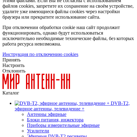
этими файлами. Если Вы не согласны с использованием
файлов cookies, запретите их сохранение на своём устройстве,
удалите уже имеющиеся файлы cookies через настройки
браузера или прекратите использование сайта.
При отключении обработки cookie наш сайт продолжит
функционировать, однако будут использоваться
исключительно необходимые технические файлы, без которых
работа ресурса невозможна.
Инструкция по отключению cookies
Принять
Настроить
Отклонить
Каталог
DVB-T2,
эфирное антенны, телевидение +
Антенны эфирные
Блоки питания, инжектора
Приборы измерительные эфирные
Усилители
Эфирные DVB-T2 ресиверы