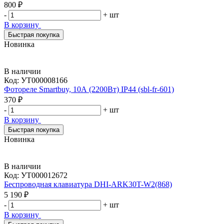
800 ₽
-
+
шт
В корзину
Быстрая покупка
Новинка
В наличии
Код:
УТ000008166
Фотореле Smartbuy, 10А (2200Вт) IP44 (sbl-fr-601)
370 ₽
-
+
шт
В корзину
Быстрая покупка
Новинка
В наличии
Код:
УТ000012672
Беспроводная клавиатура DHI-ARK30T-W2(868)
5 190 ₽
-
+
шт
В корзину