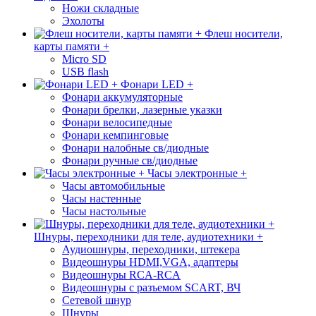
Ножи складные
Эхолоты
Флеш носители,
карты памяти +
Micro SD
USB flash
Фонари LED +
Фонари аккумуляторные
Фонари брелки, лазерные указки
Фонари велосипедные
Фонари кемпинговые
Фонари налобные св/диодные
Фонари ручные св/диодные
Часы электронные +
Часы автомобильные
Часы настенные
Часы настольные
Шнуры, переходники для теле, аудиотехники +
Аудиошнуры, переходники, штекера
Видеошнуры HDMI,VGA, адаптеры
Видеошнуры RCA-RCA
Видеошнуры с разъемом SCART, ВЧ
Сетевой шнур
Шнуры