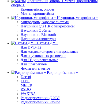
Мачты, кронштейны,
опоры +
Кронштейны, опоры
Мачты, кронштейны
Наушники, микрофоны +
Микрофоны, караоке системы
Наушники для ПК с микрофоном
Наушники Орбита
Наушники с Bluetooth
Наушники-гарнитуры
Пульты ДУ +
Для DVB-T2
Для кондиционеров универсальные
Для спутниковых ресиверов
Для ТВ универсальные
Для шлагбаумов
Чехлы для пультов
Радиоприёмники +
Deespi
FEPE
MEIER
RSDQ
WAXIBA
Радиоприемники (220V)
Радиоприёмники Разное