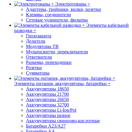
Электротовары +
Адаптеры, тройники, вилки, розетки
Клеммы, соединители
Сетевые удлинители, фильтры
Элементы кабельной
разводки +
Грозозащита
Делители
Модуляторы ТВ
Мультисвитчи, переключатели
Ответвители
Разъемы, переходники
Розетки
Сумматоры
Элементы питания, аккумуляторы, батарейки +
Аккумуляторы 18650
Аккумуляторы 21700
Аккумуляторы 26650
Аккумуляторы 32700
Аккумуляторы Li-Ion/Pol
Аккумуляторы разное
Аккумуляторы свинцово-кислотные
Батарейки A23/A27
Батарейки AA