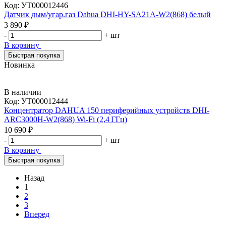
Код:
УТ000012446
Датчик дым/угар.газ Dahua DHI-HY-SA21A-W2(868) белый
3 890 ₽
-
+
шт
В корзину
Быстрая покупка
Новинка
В наличии
Код:
УТ000012444
Концентратор DAHUA 150 периферийных устройств DHI-
ARC3000H-W2(868) Wi‑Fi (2,4 ГГц)
10 690 ₽
-
+
шт
В корзину
Быстрая покупка
Назад
1
2
3
Вперед