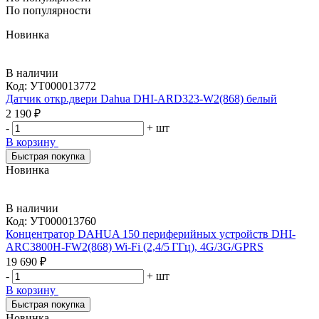
По популярности
Новинка
В наличии
Код:
УТ000013772
Датчик откр.двери Dahua DHI-ARD323-W2(868) белый
2 190 ₽
-
+
шт
В корзину
Быстрая покупка
Новинка
В наличии
Код:
УТ000013760
Концентратор DAHUA 150 периферийных устройств DHI-
ARC3800H-FW2(868) Wi‑Fi (2,4/5 ГГц), 4G/3G/GPRS
19 690 ₽
-
+
шт
В корзину
Быстрая покупка
Новинка