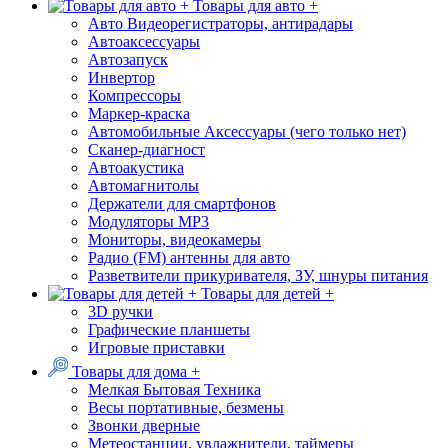
Товары для авто +
Авто Видеорегистраторы, антирадары
Автоаксессуары
Автозапуск
Инвертор
Компрессоры
Маркер-краска
Автомобильные Аксессуары (чего только нет)
Сканер-диагност
Автоакустика
Автомагнитолы
Держатели для смартфонов
Модуляторы МР3
Мониторы, видеокамеры
Радио (FM) антенны для авто
Разветвители прикуривателя, ЗУ, шнуры питания
Товары для детей +
3D ручки
Графические планшеты
Игровые приставки
Товары для дома +
Мелкая Бытовая Техника
Весы портативные, безмены
Звонки дверные
Метеостанции, увлажнители, таймеры