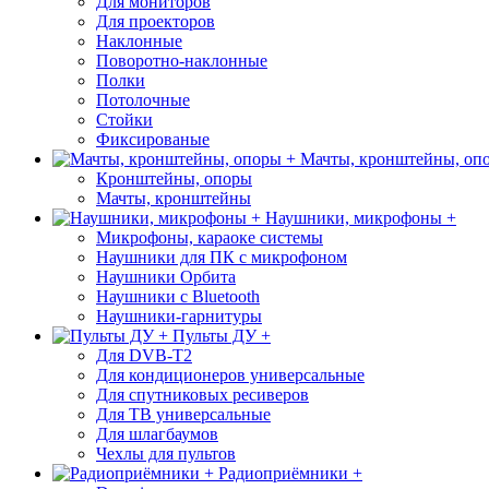
Для мониторов
Для проекторов
Наклонные
Поворотно-наклонные
Полки
Потолочные
Стойки
Фиксированые
Мачты, кронштейны, оп
Кронштейны, опоры
Мачты, кронштейны
Наушники, микрофоны +
Микрофоны, караоке системы
Наушники для ПК с микрофоном
Наушники Орбита
Наушники с Bluetooth
Наушники-гарнитуры
Пульты ДУ +
Для DVB-T2
Для кондиционеров универсальные
Для спутниковых ресиверов
Для ТВ универсальные
Для шлагбаумов
Чехлы для пультов
Радиоприёмники +