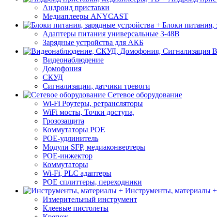
Андроид приставки
Медиаплееры ANYCAST
Блоки питания, 
Адаптеры питания универсальные 3-48В
Зарядные устройства для АКБ
В
Видеонаблюдение
Домофония
СКУД
Сигнализации, датчики тревоги
Сетевое оборудование
Wi-Fi Роутеры, ретрансляторы
WiFi мосты, Точки доступа,
Грозозащита
Коммутаторы POE
POE-удлинитель
Модули SFP, медиаконвертеры
POE-инжектор
Коммутаторы
Wi-Fi, PLC адаптеры
POE сплиттеры, переходники
Инструменты, материалы +
Измерительный инструмент
Клеевые пистолеты
Крепеж