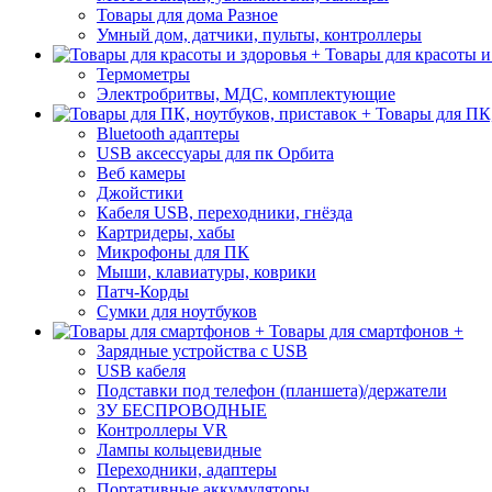
Товары для дома Разное
Умный дом, датчики, пульты, контроллеры
Товары для красоты и
Термометры
Электробритвы, МДС, комплектующие
Товары для ПК,
Bluetooth адаптеры
USB аксессуары для пк Орбита
Веб камеры
Джойстики
Кабеля USB, переходники, гнёзда
Картридеры, хабы
Микрофоны для ПК
Мыши, клавиатуры, коврики
Патч-Корды
Сумки для ноутбуков
Товары для смартфонов +
Зарядные устройства с USB
USB кабеля
Подставки под телефон (планшета)/держатели
ЗУ БЕСПРОВОДНЫЕ
Контроллеры VR
Лампы кольцевидные
Переходники, адаптеры
Портативные аккумуляторы