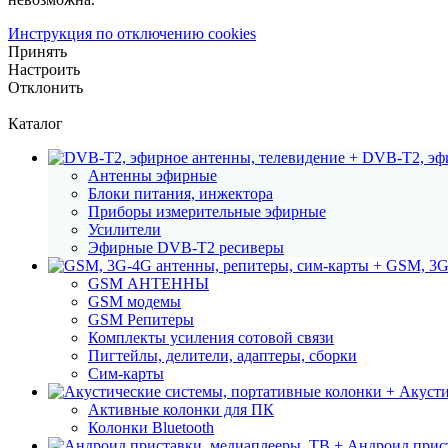
Инструкция по отключению cookies
Принять
Настроить
Отклонить
Каталог
DVB-T2, эфи
Антенны эфирные
Блоки питания, инжектора
Приборы измерительные эфирные
Усилители
Эфирные DVB-T2 ресиверы
GSM, 3G
GSM АНТЕННЫ
GSM модемы
GSM Репитеры
Комплекты усиления сотовой связи
Пигтейлы, делители, адаптеры, сборки
Сим-карты
Акусти
Активные колонки для ПК
Колонки Bluetooth
Андроид прист