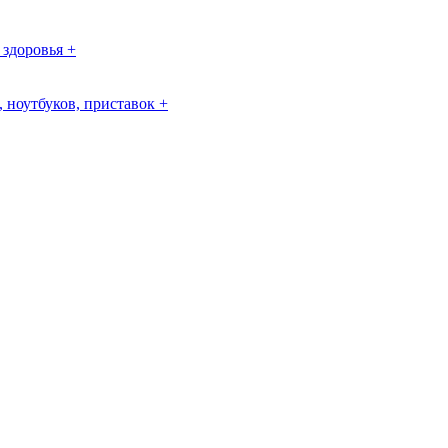
 здоровья +
 ноутбуков, приставок +