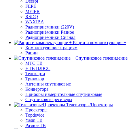
Deespi
FEPE
MEIER
RSDQ
WAXIBA
Радиоприемники (220V)
Радиоприёмники Разное
Радиоприёмники Сигнал
Рации и комплектующие +
Комплектующие к рациям
Рации
Спутниковое телевидение
МТС ТВ
НТВ ПЛЮС
Телекарта
Триколор
Антенны спутниковые
Конвертора
Приборы измерительные спутниковые
Спутниковые ресиверы
Телевизоры/Проекторы
Проекторы
Topdevice
Yasin ТВ
Разное ТВ