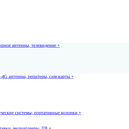
рное антенны, телевидение +
-4G антенны, репитеры, сим-карты +
ческие системы, портативные колонки +
авки, медиаплееры, ТВ +