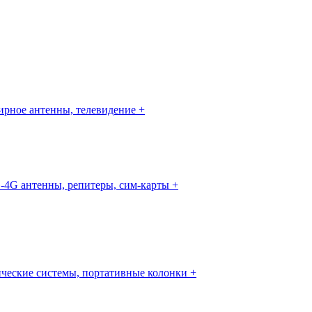
рное антенны, телевидение +
-4G антенны, репитеры, сим-карты +
ческие системы, портативные колонки +