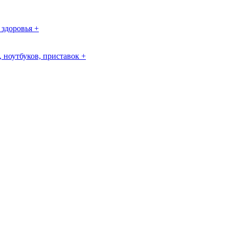
 здоровья +
 ноутбуков, приставок +