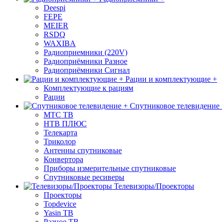
Deespi
FEPE
MEIER
RSDQ
WAXIBA
Радиоприемники (220V)
Радиоприёмники Разное
Радиоприёмники Сигнал
Рации и комплектующие +
Комплектующие к рациям
Рации
Спутниковое телевидение
МТС ТВ
НТВ ПЛЮС
Телекарта
Триколор
Антенны спутниковые
Конвертора
Приборы измерительные спутниковые
Спутниковые ресиверы
Телевизоры/Проекторы
Проекторы
Topdevice
Yasin ТВ
Разное ТВ