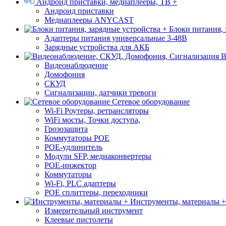
Андроид приставки, медиаплееры, ТВ +
Андроид приставки
Медиаплееры ANYCAST
Блоки питания, 
Адаптеры питания универсальные 3-48В
Зарядные устройства для АКБ
В
Видеонаблюдение
Домофония
СКУД
Сигнализации, датчики тревоги
Сетевое оборудование
Wi-Fi Роутеры, ретрансляторы
WiFi мосты, Точки доступа,
Грозозащита
Коммутаторы POE
POE-удлинитель
Модули SFP, медиаконвертеры
POE-инжектор
Коммутаторы
Wi-Fi, PLC адаптеры
POE сплиттеры, переходники
Инструменты, материалы +
Измерительный инструмент
Клеевые пистолеты