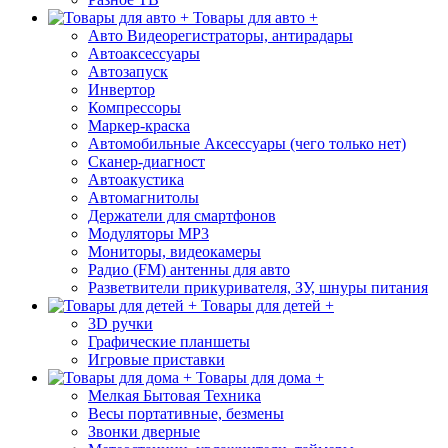
Товары для авто +
Авто Видеорегистраторы, антирадары
Автоаксессуары
Автозапуск
Инвертор
Компрессоры
Маркер-краска
Автомобильные Аксессуары (чего только нет)
Сканер-диагност
Автоакустика
Автомагнитолы
Держатели для смартфонов
Модуляторы МР3
Мониторы, видеокамеры
Радио (FM) антенны для авто
Разветвители прикуривателя, ЗУ, шнуры питания
Товары для детей +
3D ручки
Графические планшеты
Игровые приставки
Товары для дома +
Мелкая Бытовая Техника
Весы портативные, безмены
Звонки дверные