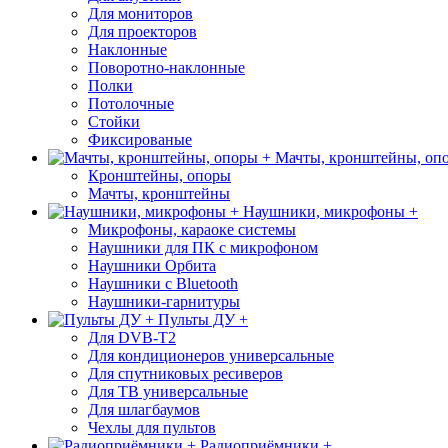
Для мониторов
Для проекторов
Наклонные
Поворотно-наклонные
Полки
Потолочные
Стойки
Фиксированые
Мачты, кронштейны, оп
Кронштейны, опоры
Мачты, кронштейны
Наушники, микрофоны +
Микрофоны, караоке системы
Наушники для ПК с микрофоном
Наушники Орбита
Наушники с Bluetooth
Наушники-гарнитуры
Пульты ДУ +
Для DVB-T2
Для кондиционеров универсальные
Для спутниковых ресиверов
Для ТВ универсальные
Для шлагбаумов
Чехлы для пультов
Радиоприёмники +