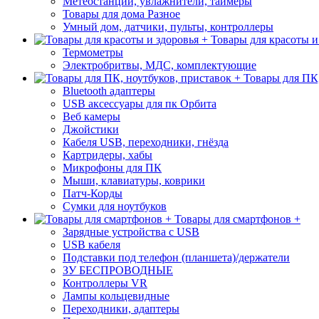
Метеостанции, увлажнители, таймеры
Товары для дома Разное
Умный дом, датчики, пульты, контроллеры
Товары для красоты и
Термометры
Электробритвы, МДС, комплектующие
Товары для ПК,
Bluetooth адаптеры
USB аксессуары для пк Орбита
Веб камеры
Джойстики
Кабеля USB, переходники, гнёзда
Картридеры, хабы
Микрофоны для ПК
Мыши, клавиатуры, коврики
Патч-Корды
Сумки для ноутбуков
Товары для смартфонов +
Зарядные устройства с USB
USB кабеля
Подставки под телефон (планшета)/держатели
ЗУ БЕСПРОВОДНЫЕ
Контроллеры VR
Лампы кольцевидные
Переходники, адаптеры