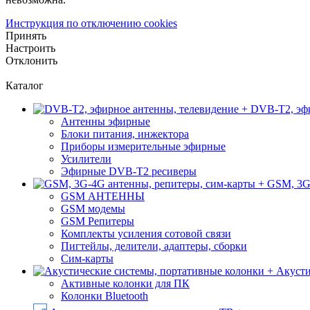
Инструкция по отключению cookies
Принять
Настроить
Отклонить
Каталог
DVB-T2, эфи
Антенны эфирные
Блоки питания, инжектора
Приборы измерительные эфирные
Усилители
Эфирные DVB-T2 ресиверы
GSM, 3G
GSM АНТЕННЫ
GSM модемы
GSM Репитеры
Комплекты усиления сотовой связи
Пигтейлы, делители, адаптеры, сборки
Сим-карты
Акусти
Активные колонки для ПК
Колонки Bluetooth