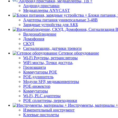
Андроид приставки, медиаплееры, ТВ +
Андроид приставки
Медиаплееры ANYCAST
Блоки питания, 
Адаптеры питания универсальные 3-48В
Зарядные устройства для АКБ
В
Видеонаблюдение
Домофония
СКУД
Сигнализации, датчики тревоги
Сетевое оборудование
Wi-Fi Роутеры, ретрансляторы
WiFi мосты, Точки доступа,
Грозозащита
Коммутаторы POE
POE-удлинитель
Модули SFP, медиаконвертеры
POE-инжектор
Коммутаторы
Wi-Fi, PLC адаптеры
POE сплиттеры, переходники
Инструменты, материалы +
Измерительный инструмент
Клеевые пистолеты