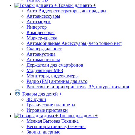
Товары для авто +
Авто Видеорегистраторы, антирадары
Автоаксессуары
Автозапуск
Инвертор
Компрессоры
Маркер-краска
Автомобильные Аксессуары (чего только нет)
Сканер-диагност
Автоакустика
Автомагнитолы
Держатели для смартфонов
Модуляторы МР3
Мониторы, видеокамеры
Радио (FM) антенны для авто
Разветвители прикуривателя, ЗУ, шнуры питания
Товары для детей +
3D ручки
Графические планшеты
Игровые приставки
Товары для дома +
Мелкая Бытовая Техника
Весы портативные, безмены
Звонки дверные