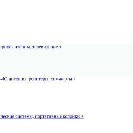
рное антенны, телевидение +
-4G антенны, репитеры, сим-карты +
ческие системы, портативные колонки +