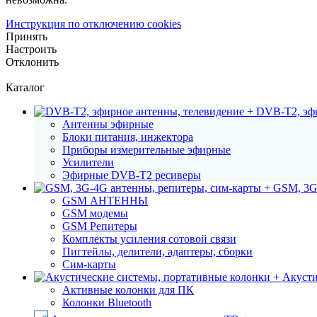
Инструкция по отключению cookies
Принять
Настроить
Отклонить
Каталог
DVB-T2, эфи
Антенны эфирные
Блоки питания, инжектора
Приборы измерительные эфирные
Усилители
Эфирные DVB-T2 ресиверы
GSM, 3G
GSM АНТЕННЫ
GSM модемы
GSM Репитеры
Комплекты усиления сотовой связи
Пигтейлы, делители, адаптеры, сборки
Сим-карты
Акусти
Активные колонки для ПК
Колонки Bluetooth