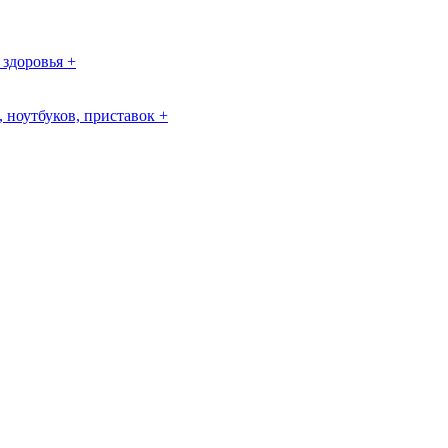
 здоровья +
 ноутбуков, приставок +