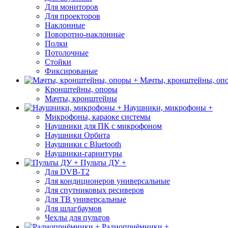
Для мониторов
Для проекторов
Наклонные
Поворотно-наклонные
Полки
Потолочные
Стойки
Фиксированые
Мачты, кронштейны, оп
Кронштейны, опоры
Мачты, кронштейны
Наушники, микрофоны +
Микрофоны, караоке системы
Наушники для ПК с микрофоном
Наушники Орбита
Наушники с Bluetooth
Наушники-гарнитуры
Пульты ДУ +
Для DVB-T2
Для кондиционеров универсальные
Для спутниковых ресиверов
Для ТВ универсальные
Для шлагбаумов
Чехлы для пультов
Радиоприёмники +