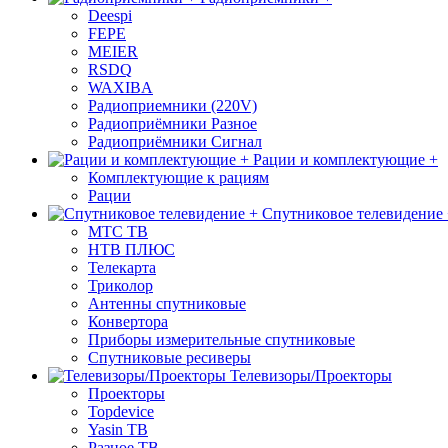
Deespi
FEPE
MEIER
RSDQ
WAXIBA
Радиоприемники (220V)
Радиоприёмники Разное
Радиоприёмники Сигнал
Рации и комплектующие +
Комплектующие к рациям
Рации
Спутниковое телевидение
МТС ТВ
НТВ ПЛЮС
Телекарта
Триколор
Антенны спутниковые
Конвертора
Приборы измерительные спутниковые
Спутниковые ресиверы
Телевизоры/Проекторы
Проекторы
Topdevice
Yasin ТВ
Разное ТВ