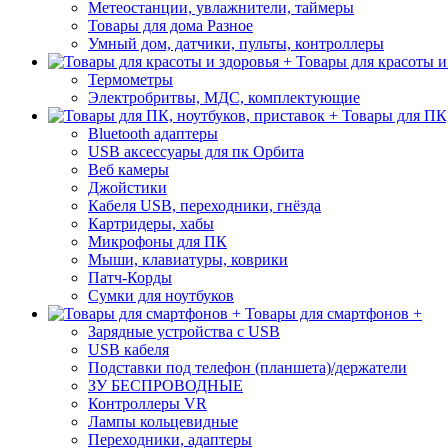
Метеостанции, увлажнители, таймеры
Товары для дома Разное
Умный дом, датчики, пульты, контроллеры
Товары для красоты и
Термометры
Электробритвы, МДС, комплектующие
Товары для ПК,
Bluetooth адаптеры
USB аксессуары для пк Орбита
Веб камеры
Джойстики
Кабеля USB, переходники, гнёзда
Картридеры, хабы
Микрофоны для ПК
Мыши, клавиатуры, коврики
Патч-Корды
Сумки для ноутбуков
Товары для смартфонов +
Зарядные устройства с USB
USB кабеля
Подставки под телефон (планшета)/держатели
ЗУ БЕСПРОВОДНЫЕ
Контроллеры VR
Лампы кольцевидные
Переходники, адаптеры