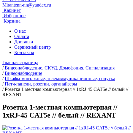
Mirantenn-nn@yandex.ru
Кабинет
Избранное
Корзина
О нас
Оплата
Доставка
Сервисный центр
Контакты
Главная страница
/
Видеонаблюдение, СКУД, Домофония, Сигнализация
/
Видеонаблюдение
/
Шкафы монтажные, телекоммуникационные, сопутка
/
Патч-панели, розетки, органайзеры
/
Розетка 1-местная компьютерная // 1хRJ-45 CAT5e // белый //
REXANT
Розетка 1-местная компьютерная //
1хRJ-45 CAT5e // белый // REXANT