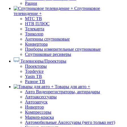
Рации
Спутниковое
телевидение +
МТС ТВ
НТВ ПЛЮС
Телекарта
Триколор
Антенны спутниковые
Конвертора
Приборы измерительные спутниковые
Спутниковые ресиверы
Телевизоры/Проекторы
Проекторы
Topdevice
Yasin ТВ
Разное ТВ
Товары для авто +
Авто Видеорегистраторы, антирадары
Автоаксессуары
Автозапуск
Инвертор
Компрессоры
Маркер-краска
Автомобильные Аксессуары (чего только нет)