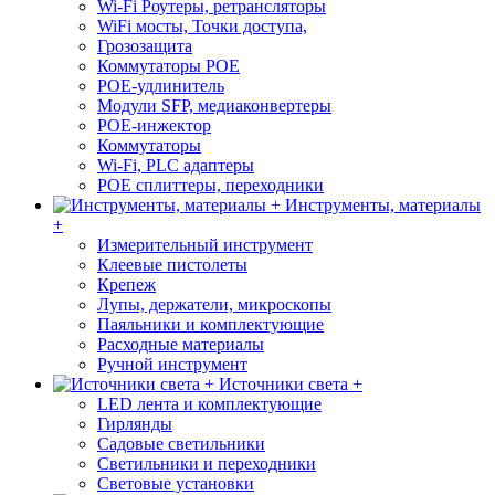
Wi-Fi Роутеры, ретрансляторы
WiFi мосты, Точки доступа,
Грозозащита
Коммутаторы POE
POE-удлинитель
Модули SFP, медиаконвертеры
POE-инжектор
Коммутаторы
Wi-Fi, PLC адаптеры
POE сплиттеры, переходники
Инструменты, материалы
+
Измерительный инструмент
Клеевые пистолеты
Крепеж
Лупы, держатели, микроскопы
Паяльники и комплектующие
Расходные материалы
Ручной инструмент
Источники света +
LED лента и комплектующие
Гирлянды
Садовые светильники
Светильники и переходники
Световые установки