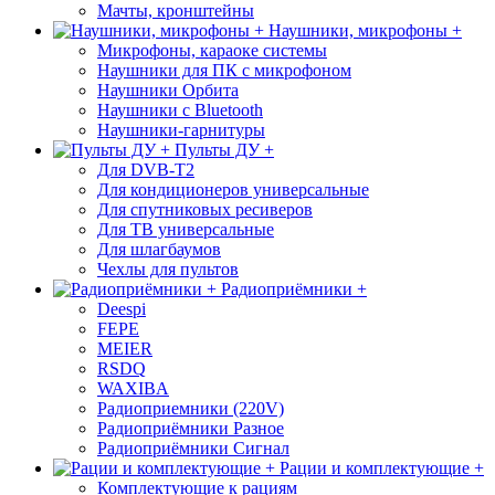
Мачты, кронштейны
Наушники, микрофоны +
Микрофоны, караоке системы
Наушники для ПК с микрофоном
Наушники Орбита
Наушники с Bluetooth
Наушники-гарнитуры
Пульты ДУ +
Для DVB-T2
Для кондиционеров универсальные
Для спутниковых ресиверов
Для ТВ универсальные
Для шлагбаумов
Чехлы для пультов
Радиоприёмники +
Deespi
FEPE
MEIER
RSDQ
WAXIBA
Радиоприемники (220V)
Радиоприёмники Разное
Радиоприёмники Сигнал
Рации и комплектующие +
Комплектующие к рациям