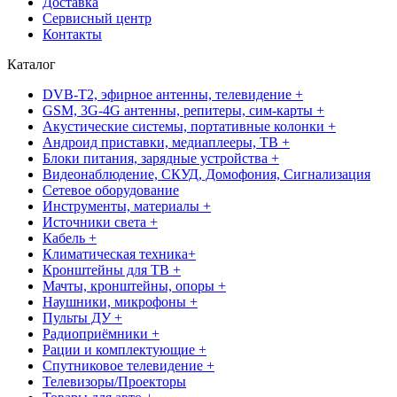
Доставка
Сервисный центр
Контакты
Каталог
DVB-T2, эфирное антенны, телевидение +
GSM, 3G-4G антенны, репитеры, сим-карты +
Акустические системы, портативные колонки +
Андроид приставки, медиаплееры, ТВ +
Блоки питания, зарядные устройства +
Видеонаблюдение, СКУД, Домофония, Сигнализация
Сетевое оборудование
Инструменты, материалы +
Источники света +
Кабель +
Климатическая техника+
Кронштейны для ТВ +
Мачты, кронштейны, опоры +
Наушники, микрофоны +
Пульты ДУ +
Радиоприёмники +
Рации и комплектующие +
Спутниковое телевидение +
Телевизоры/Проекторы