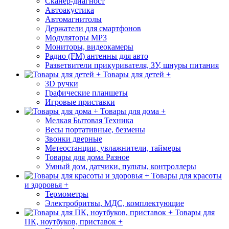
Сканер-диагност
Автоакустика
Автомагнитолы
Держатели для смартфонов
Модуляторы МР3
Мониторы, видеокамеры
Радио (FM) антенны для авто
Разветвители прикуривателя, ЗУ, шнуры питания
Товары для детей +
3D ручки
Графические планшеты
Игровые приставки
Товары для дома +
Мелкая Бытовая Техника
Весы портативные, безмены
Звонки дверные
Метеостанции, увлажнители, таймеры
Товары для дома Разное
Умный дом, датчики, пульты, контроллеры
Товары для красоты
и здоровья +
Термометры
Электробритвы, МДС, комплектующие
Товары для
ПК, ноутбуков, приставок +