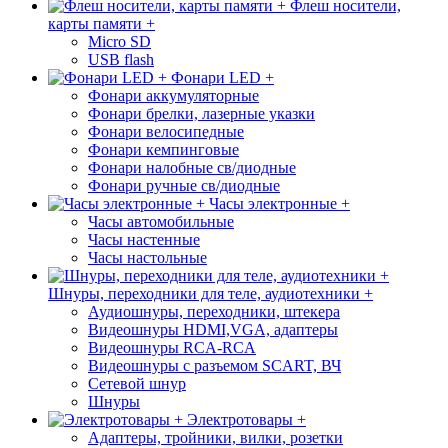
Флеш носители,
карты памяти +
Micro SD
USB flash
Фонари LED +
Фонари аккумуляторные
Фонари брелки, лазерные указки
Фонари велосипедные
Фонари кемпинговые
Фонари налобные св/диодные
Фонари ручные св/диодные
Часы электронные +
Часы автомобильные
Часы настенные
Часы настольные
Шнуры, переходники для теле, аудиотехники +
Аудиошнуры, переходники, штекера
Видеошнуры HDMI,VGA, адаптеры
Видеошнуры RCA-RCA
Видеошнуры с разъемом SCART, ВЧ
Сетевой шнур
Шнуры
Электротовары +
Адаптеры, тройники, вилки, розетки