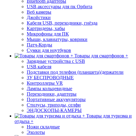
Bluetooth адаптеры
USB аксессуары для пк Орбита
Веб камеры
Джойстики
Кабеля USB, переходники, гнёзда
Картридеры, хабы
Микрофоны для ПК
Мыши, клавиатуры, коврики
Патч-Корды
Сумки для ноутбуков
Товары для смартфонов +
Зарядные устройства с USB
USB кабеля
Подставки под телефон (планшета)/держатели
ЗУ БЕСПРОВОДНЫЕ
Контроллеры VR
Лампы кольцевидные
Переходники, адаптеры
Портативные аккумуляторы
Стилусы, триподы, селфи
ЭНДОСКОПЫ-КАМЕРЫ
Товары для туризма и
отдыха +
Ножи складные
Эхолоты