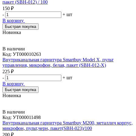
пакет (SBH-012) / 100
150 ₽
-
+
шт
В корзину
Быстрая покупка
Новинка
В наличии
Код:
УТ000010263
Внутриканальная гарнитура Smartbuy Model X, пульт
управления, микрофон, белая, пакет (SBH-012-X)
225 ₽
-
+
шт
В корзину
Быстрая покупка
Новинка
В наличии
Код:
УТ000011498
Внутриканальная гарнитура Smartbuy M200, металлич корпус,
микрофон, пульт,черн, пакет(SBH-023)/100
200 ₽