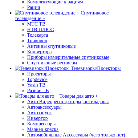
Комплектующие к рациям
Рации
Спутниковое
телевидение +
МТС ТВ
НТВ ПЛЮС
Телекарта
Триколор
Антенны спутниковые
Конвертора
Приборы измерительные спутниковые
Спутниковые ресиверы
Телевизоры/Проекторы
Проекторы
Topdevice
Yasin ТВ
Разное ТВ
Товары для авто +
Авто Видеорегистраторы, антирадары
Автоаксессуары
Автозапуск
Инвертор
Компрессоры
Маркер-краска
Автомобильные Аксессуары (чего только нет)