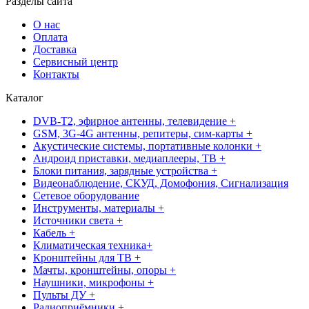
Разделы сайта
О нас
Оплата
Доставка
Сервисный центр
Контакты
Каталог
DVB-T2, эфирное антенны, телевидение +
GSM, 3G-4G антенны, репитеры, сим-карты +
Акустические системы, портативные колонки +
Андроид приставки, медиаплееры, ТВ +
Блоки питания, зарядные устройства +
Видеонаблюдение, СКУД, Домофония, Сигнализация
Сетевое оборудование
Инструменты, материалы +
Источники света +
Кабель +
Климатическая техника+
Кронштейны для ТВ +
Мачты, кронштейны, опоры +
Наушники, микрофоны +
Пульты ДУ +
Радиоприёмники +