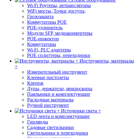
Wi-Fi Роутеры, ретрансляторы
WiFi мосты, Точки доступа,
Грозозащита
Коммутаторы POE
POE-удлинитель
Модули SFP, медиаконвертеры
POE-инжектор
Коммутаторы
Wi-Fi, PLC адаптеры
POE сплиттеры, переходники
Инструменты, материалы
+
Измерительный инструмент
Клеевые пистолеты
Крепеж
Лупы, держатели, микроскопы
Паяльники и комплектующие
Расходные материалы
Ручной инструмент
Источники света +
LED лента и комплектующие
Гирлянды
Садовые светильники
Светильники и переходники