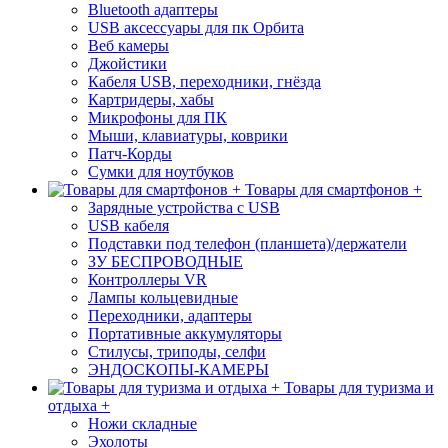
Bluetooth адаптеры
USB аксессуары для пк Орбита
Веб камеры
Джойстики
Кабеля USB, переходники, гнёзда
Картридеры, хабы
Микрофоны для ПК
Мыши, клавиатуры, коврики
Патч-Корды
Сумки для ноутбуков
Товары для смартфонов +
Зарядные устройства с USB
USB кабеля
Подставки под телефон (планшета)/держатели
ЗУ БЕСПРОВОДНЫЕ
Контроллеры VR
Лампы кольцевидные
Переходники, адаптеры
Портативные аккумуляторы
Стилусы, триподы, селфи
ЭНДОСКОПЫ-КАМЕРЫ
Товары для туризма и
отдыха +
Ножи складные
Эхолоты