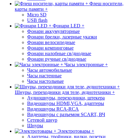
Флеш носители,
карты памяти +
Micro SD
USB flash
Фонари LED +
Фонари аккумуляторные
Фонари брелки, лазерные указки
Фонари велосипедные
Фонари кемпинговые
Фонари налобные св/диодные
Фонари ручные св/диодные
Часы электронные +
Часы автомобильные
Часы настенные
Часы настольные
Шнуры, переходники для теле, аудиотехники +
Аудиошнуры, переходники, штекера
Видеошнуры HDMI,VGA, адаптеры
Видеошнуры RCA-RCA
Видеошнуры с разъемом SCART, ВЧ
Сетевой шнур
Шнуры
Электротовары +
Адаптеры, тройники, вилки, розетки