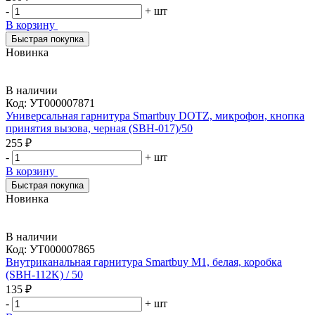
-
+
шт
В корзину
Быстрая покупка
Новинка
В наличии
Код:
УТ000007871
Универсальная гарнитура Smartbuy DOTZ, микрофон, кнопка
принятия вызова, черная (SBH-017)/50
255 ₽
-
+
шт
В корзину
Быстрая покупка
Новинка
В наличии
Код:
УТ000007865
Внутриканальная гарнитура Smartbuy M1, белая, коробка
(SBH-112K) / 50
135 ₽
-
+
шт