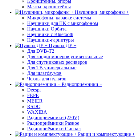
Кронштейны, опоры
Мачты, кронштейны
Наушники, микрофоны +
Микрофоны, караоке системы
Наушники для ПК с микрофоном
Наушники Орбита
Наушники с Bluetooth
Наушники-гарнитуры
Пульты ДУ +
Для DVB-T2
Для кондиционеров универсальные
Для спутниковых ресиверов
Для ТВ универсальные
Для шлагбаумов
Чехлы для пультов
Радиоприёмники +
Deespi
FEPE
MEIER
RSDQ
WAXIBA
Радиоприемники (220V)
Радиоприёмники Разное
Радиоприёмники Сигнал
Рации и комплектующие +