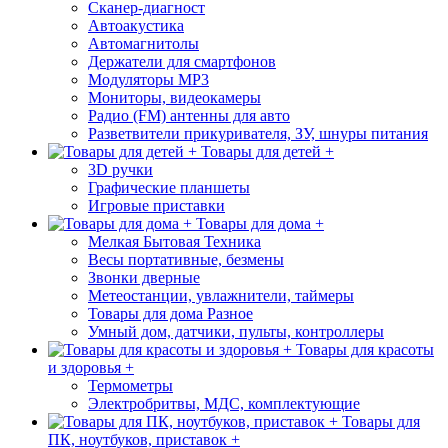
Сканер-диагност
Автоакустика
Автомагнитолы
Держатели для смартфонов
Модуляторы МР3
Мониторы, видеокамеры
Радио (FM) антенны для авто
Разветвители прикуривателя, ЗУ, шнуры питания
Товары для детей +
3D ручки
Графические планшеты
Игровые приставки
Товары для дома +
Мелкая Бытовая Техника
Весы портативные, безмены
Звонки дверные
Метеостанции, увлажнители, таймеры
Товары для дома Разное
Умный дом, датчики, пульты, контроллеры
Товары для красоты
и здоровья +
Термометры
Электробритвы, МДС, комплектующие
Товары для
ПК, ноутбуков, приставок +