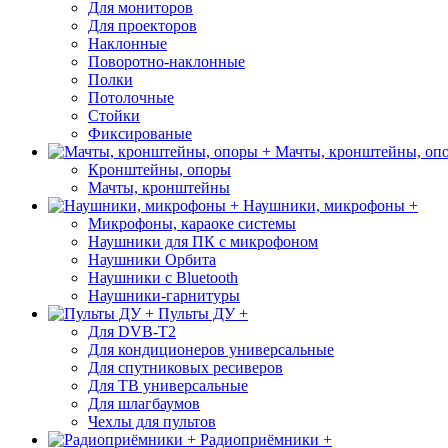
Для мониторов
Для проекторов
Наклонные
Поворотно-наклонные
Полки
Потолочные
Стойки
Фиксированые
Мачты, кронштейны, оп
Кронштейны, опоры
Мачты, кронштейны
Наушники, микрофоны +
Микрофоны, караоке системы
Наушники для ПК с микрофоном
Наушники Орбита
Наушники с Bluetooth
Наушники-гарнитуры
Пульты ДУ +
Для DVB-T2
Для кондиционеров универсальные
Для спутниковых ресиверов
Для ТВ универсальные
Для шлагбаумов
Чехлы для пультов
Радиоприёмники +