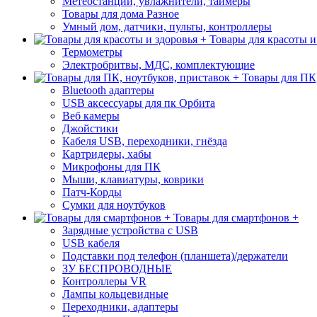
Метеостанции, увлажнители, таймеры
Товары для дома Разное
Умный дом, датчики, пульты, контроллеры
Товары для красоты и
Термометры
Электробритвы, МДС, комплектующие
Товары для ПК,
Bluetooth адаптеры
USB аксессуары для пк Орбита
Веб камеры
Джойстики
Кабеля USB, переходники, гнёзда
Картридеры, хабы
Микрофоны для ПК
Мыши, клавиатуры, коврики
Патч-Корды
Сумки для ноутбуков
Товары для смартфонов +
Зарядные устройства с USB
USB кабеля
Подставки под телефон (планшета)/держатели
ЗУ БЕСПРОВОДНЫЕ
Контроллеры VR
Лампы кольцевидные
Переходники, адаптеры