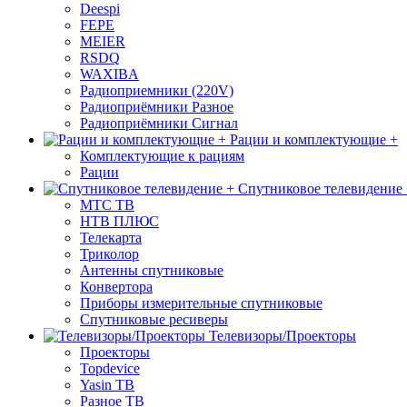
Deespi
FEPE
MEIER
RSDQ
WAXIBA
Радиоприемники (220V)
Радиоприёмники Разное
Радиоприёмники Сигнал
Рации и комплектующие +
Комплектующие к рациям
Рации
Спутниковое телевидение
МТС ТВ
НТВ ПЛЮС
Телекарта
Триколор
Антенны спутниковые
Конвертора
Приборы измерительные спутниковые
Спутниковые ресиверы
Телевизоры/Проекторы
Проекторы
Topdevice
Yasin ТВ
Разное ТВ