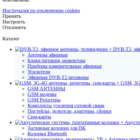
Инструкция по отключению cookies
Принять
Настроить
Отклонить
Каталог
DVB-T2, эфи
Антенны эфирные
Блоки питания, инжектора
Приборы измерительные эфирные
Усилители
Эфирные DVB-T2 ресиверы
GSM, 3G
GSM АНТЕННЫ
GSM модемы
GSM Репитеры
Комплекты усиления сотовой связи
Пигтейлы, делители, адаптеры, сборки
Сим-карты
Акусти
Активные колонки для ПК
Колонки Bluetooth
Андроид прист