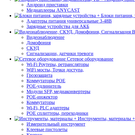
Андроид приставки
Медиаплееры ANYCAST
Блоки питания, 
Адаптеры питания универсальные 3-48В
Зарядные устройства для АКБ
В
Видеонаблюдение
Домофония
СКУД
Сигнализации, датчики тревоги
Сетевое оборудование
Wi-Fi Роутеры, ретрансляторы
WiFi мосты, Точки доступа,
Грозозащита
Коммутаторы POE
POE-удлинитель
Модули SFP, медиаконвертеры
POE-инжектор
Коммутаторы
Wi-Fi, PLC адаптеры
POE сплиттеры, переходники
Инструменты, материалы +
Измерительный инструмент
Клеевые пистолеты
Крепеж