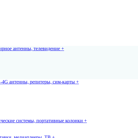
рное антенны, телевидение +
-4G антенны, репитеры, сим-карты +
ческие системы, портативные колонки +
авки, медиаплееры, ТВ +