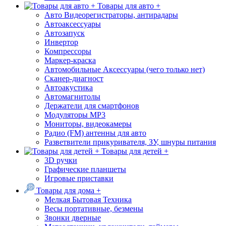
Товары для авто +
Авто Видеорегистраторы, антирадары
Автоаксессуары
Автозапуск
Инвертор
Компрессоры
Маркер-краска
Автомобильные Аксессуары (чего только нет)
Сканер-диагност
Автоакустика
Автомагнитолы
Держатели для смартфонов
Модуляторы МР3
Мониторы, видеокамеры
Радио (FM) антенны для авто
Разветвители прикуривателя, ЗУ, шнуры питания
Товары для детей +
3D ручки
Графические планшеты
Игровые приставки
Товары для дома +
Мелкая Бытовая Техника
Весы портативные, безмены
Звонки дверные